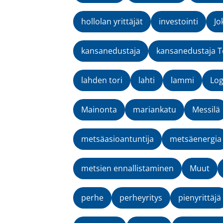
hollolan yrittäjät
investointi
Jo
kansanedustaja
kansanedustaja T
lahden tori
lahti
lammi
Lo
Mainonta
mariankatu
Messilä
metsäasioantuntija
metsäenergia
metsien ennallistaminen
Muut
perhe
perheyritys
pienyrittäjä