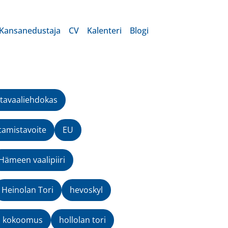
Kansanedustaja
CV
Kalenteri
Blogi
tavaaliehdokas
tamistavoite
EU
Hämeen vaalipiiri
Heinolan Tori
hevoskyl
n kokoomus
hollolan tori