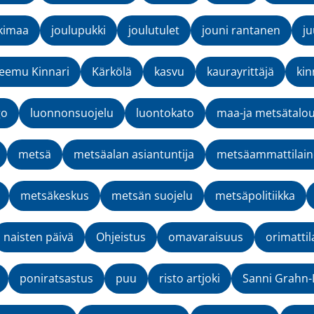
kimaa
joulupukki
joulutulet
jouni rantanen
ju
eemu Kinnari
Kärkölä
kasvu
kaurayrittäjä
kin
go
luonnonsuojelu
luontokato
maa-ja metsätalou
metsä
metsäalan asiantuntija
metsäammattilai
metsäkeskus
metsän suojelu
metsäpolitiikka
naisten päivä
Ohjeistus
omavaraisuus
orimattil
poniratsastus
puu
risto artjoki
Sanni Grahn