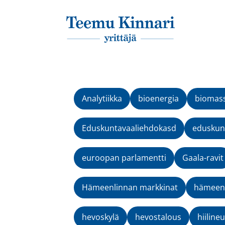
Päävalikko
Analytiikka
bioenergia
biomas
Eduskuntavaaliehdokasd
eduskunt
euroopan parlamentti
Gaala-ravit
Hämeenlinnan markkinat
hämeenv
hevoskylä
hevostalous
hiilineu