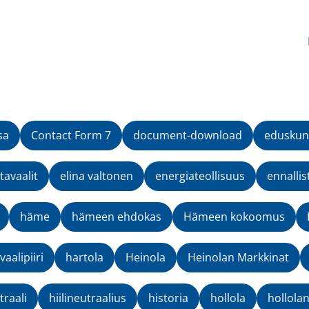
sa
Contact Form 7
document-download
eduskun
avaalit
elina valtonen
energiateollisuus
ennallis
häme
hämeen ehdokas
Hämeen kokoomus
aalipiiri
hartola
Heinola
Heinolan Markkinat
traali
hiilineutraalius
historia
hollola
hollola