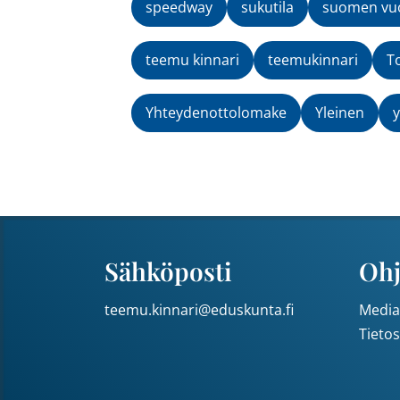
speedway
sukutila
suomen vuo
teemu kinnari
teemukinnari
T
Yhteydenottolomake
Yleinen
y
Sähköposti
Ohj
teemu.kinnari@eduskunta.fi
Media
Tieto