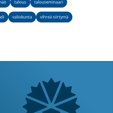
mäö
talous
talouseminaari
eli
valiokunta
vihreä siirtymä