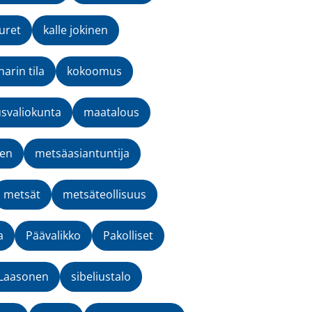
uret
kalle jokinen
narin tila
kokoomus
svaliokunta
maatalous
nen
metsäasiantuntija
metsät
metsäteollisuus
a
Päävalikko
Pakolliset
-Laasonen
sibeliustalo