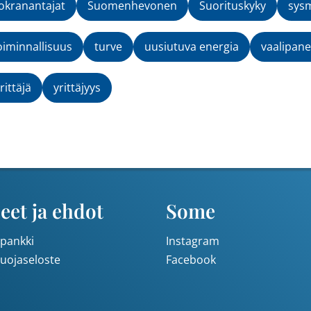
kranantajat
Suomenhevonen
Suorituskyky
sys
oiminnallisuus
turve
uusiutuva energia
vaalipane
rittäjä
yrittäjyys
eet ja ehdot
Some
pankki
Instagram
suojaseloste
Facebook