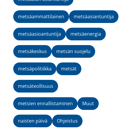
metsäammattilainen
metsäasiantuntija
metsäasioantuntija
metsäenergia
metsäkeskus
metsän suojelu
metsäpolitiikka
metsät
metsäteollisuus
metsien ennallistaminen
Muut
naisten päivä
Ohjeistus