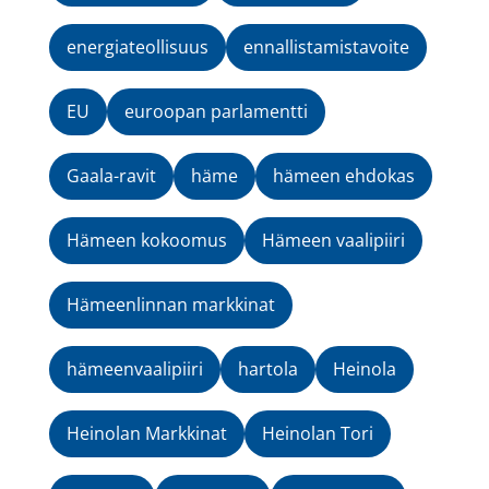
energiateollisuus
ennallistamistavoite
EU
euroopan parlamentti
Gaala-ravit
häme
hämeen ehdokas
Hämeen kokoomus
Hämeen vaalipiiri
Hämeenlinnan markkinat
hämeenvaalipiiri
hartola
Heinola
Heinolan Markkinat
Heinolan Tori