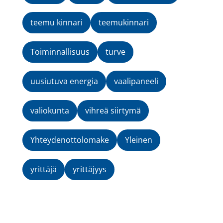
teemu kinnari
teemukinnari
Toiminnallisuus
turve
uusiutuva energia
vaalipaneeli
valiokunta
vihreä siirtymä
Yhteydenottolomake
Yleinen
yrittäjä
yrittäjyys