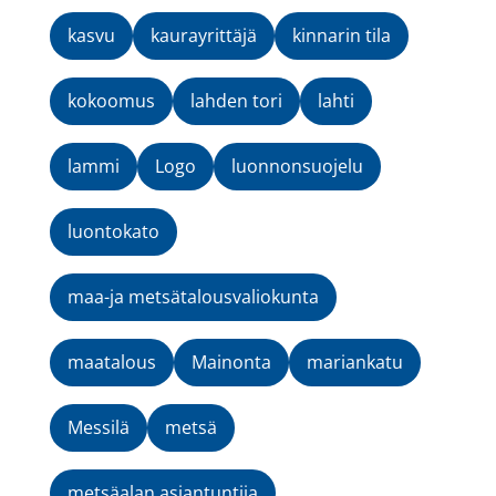
kasvu
kaurayrittäjä
kinnarin tila
kokoomus
lahden tori
lahti
lammi
Logo
luonnonsuojelu
luontokato
maa-ja metsätalousvaliokunta
maatalous
Mainonta
mariankatu
Messilä
metsä
metsäalan asiantuntija