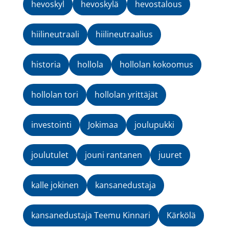
hevoskyl
hevoskylä
hevostalous
hiilineutraali
hiilineutraalius
historia
hollola
hollolan kokoomus
hollolan tori
hollolan yrittäjät
investointi
Jokimaa
joulupukki
joulutulet
jouni rantanen
juuret
kalle jokinen
kansanedustaja
kansanedustaja Teemu Kinnari
Kärkölä