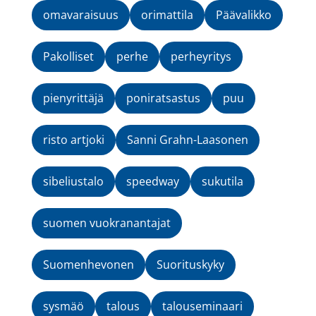
omavaraisuus
orimattila
Päävalikko
Pakolliset
perhe
perheyritys
pienyrittäjä
poniratsastus
puu
risto artjoki
Sanni Grahn-Laasonen
sibeliustalo
speedway
sukutila
suomen vuokranantajat
Suomenhevonen
Suorituskyky
sysmäö
talous
talouseminaari