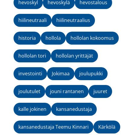
hevoskyl
hevoskylä
hevostalous
hiilineutraali
hiilineutraalius
historia
hollola
hollolan kokoomus
hollolan tori
hollolan yrittäjät
investointi
Jokimaa
joulupukki
joulutulet
jouni rantanen
juuret
kalle jokinen
kansanedustaja
kansanedustaja Teemu Kinnari
Kärkölä