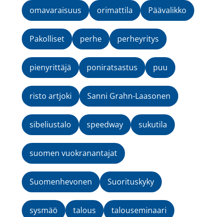
omavaraisuus
orimattila
Päävalikko
Pakolliset
perhe
perheyritys
pienyrittäjä
poniratsastus
puu
risto artjoki
Sanni Grahn-Laasonen
sibeliustalo
speedway
sukutila
suomen vuokranantajat
Suomenhevonen
Suorituskyky
sysmäö
talous
talouseminaari