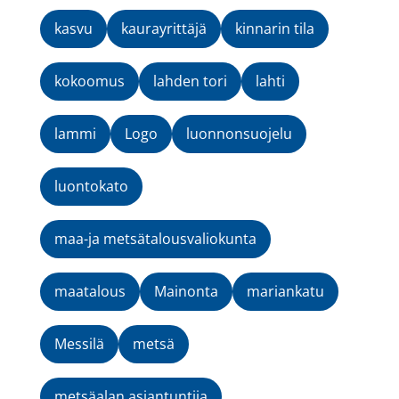
kasvu
kaurayrittäjä
kinnarin tila
kokoomus
lahden tori
lahti
lammi
Logo
luonnonsuojelu
luontokato
maa-ja metsätalousvaliokunta
maatalous
Mainonta
mariankatu
Messilä
metsä
metsäalan asiantuntija