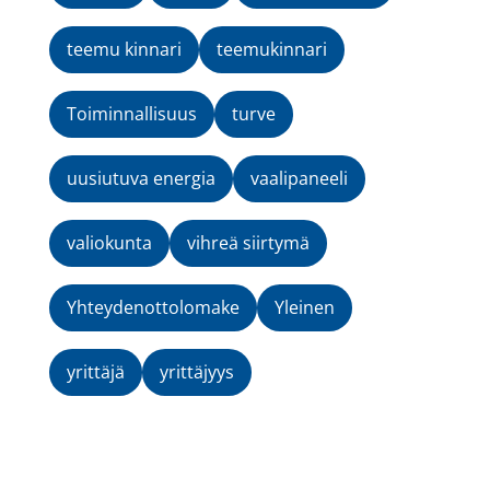
teemu kinnari
teemukinnari
Toiminnallisuus
turve
uusiutuva energia
vaalipaneeli
valiokunta
vihreä siirtymä
Yhteydenottolomake
Yleinen
yrittäjä
yrittäjyys