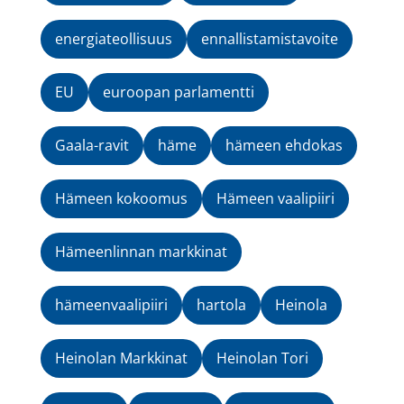
energiateollisuus
ennallistamistavoite
EU
euroopan parlamentti
Gaala-ravit
häme
hämeen ehdokas
Hämeen kokoomus
Hämeen vaalipiiri
Hämeenlinnan markkinat
hämeenvaalipiiri
hartola
Heinola
Heinolan Markkinat
Heinolan Tori