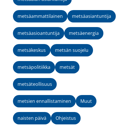
metsäammattilainen
metsäasiantuntija
metsäasioantuntija
metsäenergia
metsäkeskus
metsän suojelu
metsäpolitiikka
metsät
metsäteollisuus
metsien ennallistaminen
Muut
naisten päivä
Ohjeistus