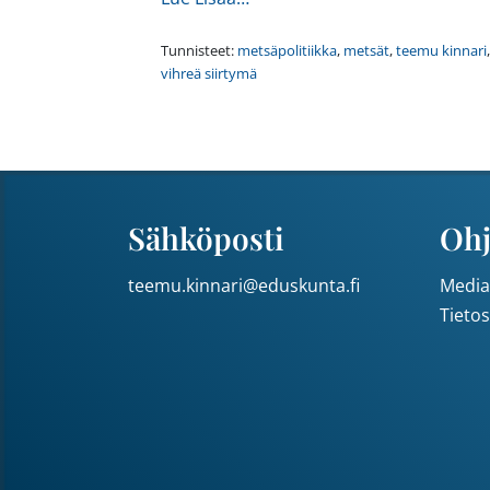
Tunnisteet:
metsäpolitiikka
,
metsät
,
teemu kinnari
,
vihreä siirtymä
Sähköposti
Ohj
teemu.kinnari@eduskunta.fi
Media
Tieto