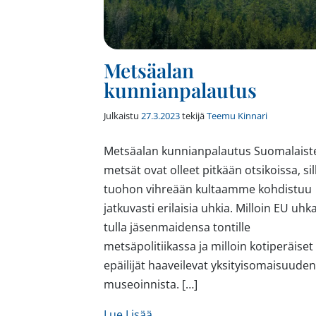
Metsäalan
kunnianpalautus
Julkaistu
27.3.2023
tekijä
Teemu Kinnari
Metsäalan kunnianpalautus Suomalaist
metsät ovat olleet pitkään otsikoissa, sil
tuohon vihreään kultaamme kohdistuu
jatkuvasti erilaisia uhkia. Milloin EU uhk
tulla jäsenmaidensa tontille
metsäpolitiikassa ja milloin kotiperäiset
epäilijät haaveilevat yksityisomaisuuden
museoinnista. […]
from Metsäalan kunnianpala
Lue Lisää…