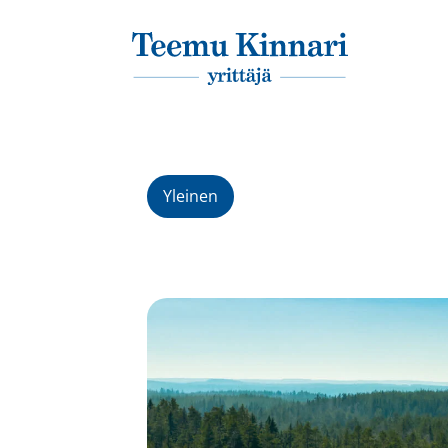
Päävalikko
Yleinen