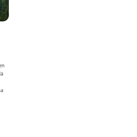
en
lä
aa
utus