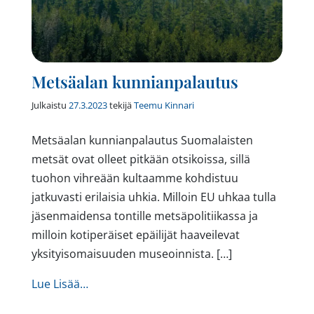
Metsäalan kunnianpalautus
Julkaistu
27.3.2023
tekijä
Teemu Kinnari
Metsäalan kunnianpalautus Suomalaisten
metsät ovat olleet pitkään otsikoissa, sillä
tuohon vihreään kultaamme kohdistuu
jatkuvasti erilaisia uhkia. Milloin EU uhkaa tulla
jäsenmaidensa tontille metsäpolitiikassa ja
milloin kotiperäiset epäilijät haaveilevat
yksityisomaisuuden museoinnista. […]
from Metsäalan kunnianpalautus
Lue Lisää…