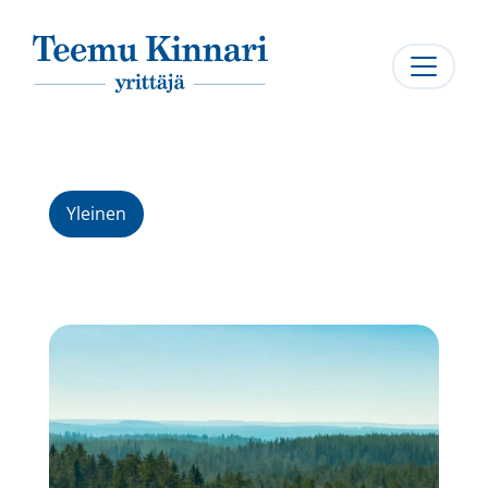
Päävalikko
Yleinen