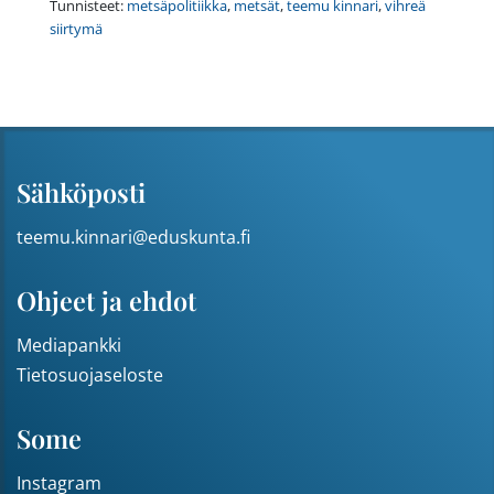
Tunnisteet:
metsäpolitiikka
,
metsät
,
teemu kinnari
,
vihreä
siirtymä
Sähköposti
teemu.kinnari@eduskunta.fi
Ohjeet ja ehdot
Mediapankki
Tietosuojaseloste
Some
Instagram