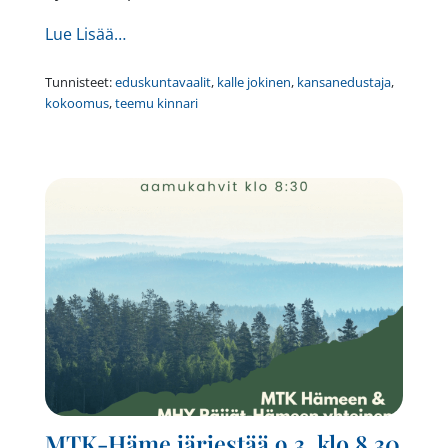
from Politiikka on ihmissuhdelaji , Vierasky
Lue Lisää…
Tunnisteet:
eduskuntavaalit
,
kalle jokinen
,
kansanedustaja
,
kokoomus
,
teemu kinnari
MTK-Häme järjestää 9.3. klo 8.30