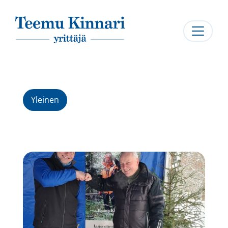
Päävalikko
Yleinen