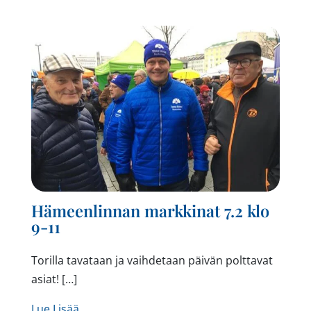
Hämeenlinnan markkinat 7.2 klo
9-11
Torilla tavataan ja vaihdetaan päivän polttavat
asiat! […]
from Hämeenlinnan markkinat 7.2 klo 9-11
Lue Lisää…