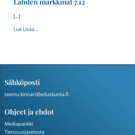
Lahden markkinat 7.12
[…]
from Lahden markkinat 7.12
Lue Lisää…
Sähköposti
teemu.kinnari@eduskunta.fi
Ohjeet ja ehdot
Mediapankki
Tietosuojaseloste