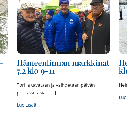
0-
Hämeenlinnan markkinat
He
7.2 klo 9-11
kl
Torilla tavataan ja vaihdetaan päivän
Hein
polttavat asiat! […]
Lue
from Hämeenlinnan markkinat 7.2 klo 9-
Lue Lisää…
0-13