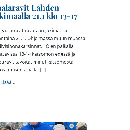
alaravit Lahden
kimaalla 21.1 klo 13-17
igaala-ravit ravataan Jokimaalla
antaina 21.1. Ohjelmassa muun muassa
divisioonakarsinnat. Olen paikalla
attavissa 13-14 katsomon edessä ja
puravit tavoitat minut katsomosta.
osihmisen asialla! […]
from Gaalaravit Lahden Jokimaalla 21.1 klo 13-17
 Lisää…
16