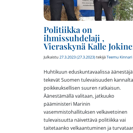
Politiikka on
ihmissuhdelaji ,
Vieraskynä Kalle Jokin
Julkaistu
27.3.2023
(27.3.2023)
tekijä
Teemu Kinnari
Huhtikuun eduskuntavaalissa äänestäjä
tekevät Suomen tulevaisuuden kannalt
poikkeuksellisen suuren ratkaisun.
Äänestämällä valitaan, jatkuuko
pääministeri Marinin
vasemmistohallituksen velkavetoinen
tulevaisuutta näivettävä politiikka vai
taitetaanko velkaantuminen ja turvataa