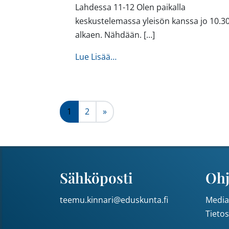
Lahdessa 11-12 Olen paikalla
keskustelemassa yleisön kanssa jo 10.3
alkaen. Nähdään. […]
from Lahti Sinuhe kahvila Mar
Lue Lisää…
Artikkeleiden navi
1
2
»
Sähköposti
Ohj
teemu.kinnari@eduskunta.fi
Media
Tieto