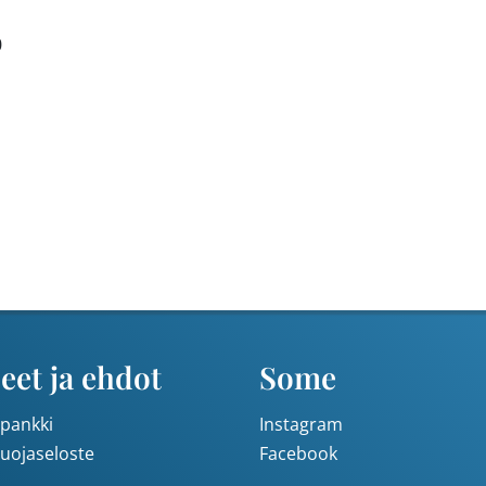
0
iankatu 12.1 klo 10.30-12.15
gointi
eet ja ehdot
Some
pankki
Instagram
suojaseloste
Facebook