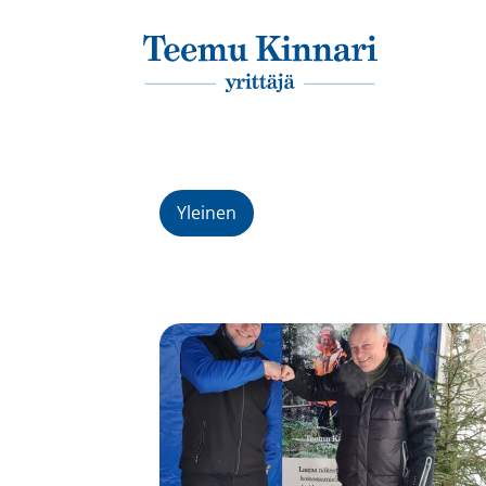
Päävalikko
Yleinen