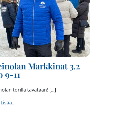
inolan Markkinat 3.2
o 9-11
olan torilla tavataan! […]
from Heinolan Markkinat 3.2 klo 9-11
 Lisää…
11