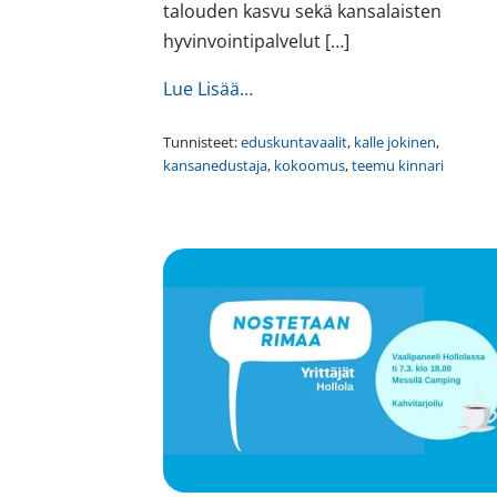
talouden kasvu sekä kansalaisten
hyvinvointipalvelut […]
from Politiikka on ihmissuhdel
Lue Lisää…
Tunnisteet:
eduskuntavaalit
,
kalle jokinen
,
kansanedustaja
,
kokoomus
,
teemu kinnari