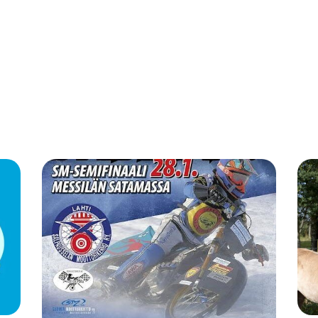
aji , Vieraskynä Kalle Jokinen