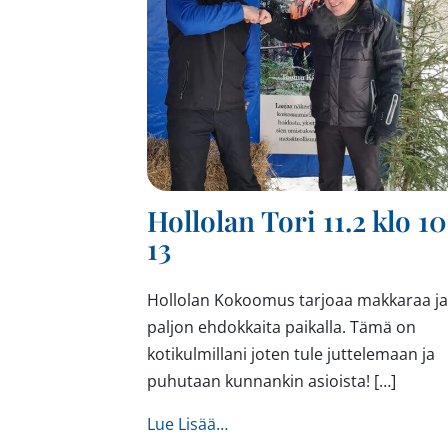
Hollolan Tori 11.2 klo 1
13
Hollolan Kokoomus tarjoaa makkaraa ja
paljon ehdokkaita paikalla. Tämä on
kotikulmillani joten tule juttelemaan ja
puhutaan kunnankin asioista! […]
from Hollolan Tori 11.2 klo 1
Lue Lisää…