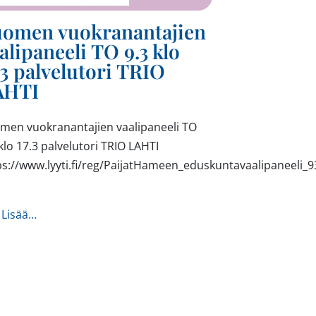
uomen vuokranantajien
alipaneeli TO 9.3 klo
.3 palvelutori TRIO
AHTI
men vuokranantajien vaalipaneeli TO
 klo 17.3 palvelutori TRIO LAHTI
ps://www.lyyti.fi/reg/PaijatHameen_eduskuntavaalipaneeli_
from Suomen vuokranantajien vaalipaneeli TO 9.3 klo
 Lisää…
anni Grahn-Laasonen ja Teemu Kinnari 24.3 klo 18.30-20.0