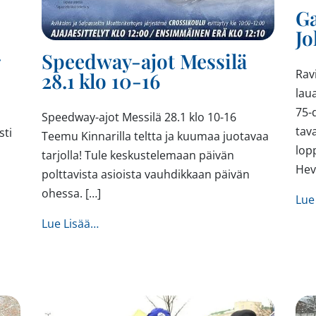
Ga
Jo
-
Speedway-ajot Messilä
Rav
28.1 klo 10-16
lau
75-
Speedway-ajot Messilä 28.1 klo 10-16
tav
sti
Teemu Kinnarilla teltta ja kuumaa juotavaa
lop
tarjolla! Tule keskustelemaan päivän
Hev
polttavista asioista vauhdikkaan päivän
ittäjät Vaalipaneeli Messilä Camping klo18-20
ohessa. […]
Lue
from Speedway-ajot Messilä 28.1 klo 10-
Lue Lisää…