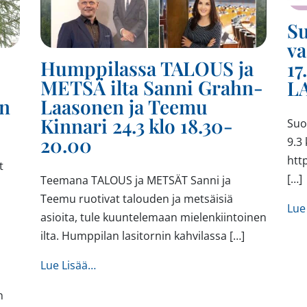
S
va
Humppilassa TALOUS ja
17
METSÄ ilta Sanni Grahn-
L
en
Laasonen ja Teemu
Kinnari 24.3 klo 18.30-
Suo
20.00
9.3
htt
t
[…]
Teemana TALOUS ja METSÄT Sanni ja
a
Teemu ruotivat talouden ja metsäisiä
Lue
asioita, tule kuuntelemaan mielenkiintoinen
ilta. Humppilan lasitornin kahvilassa […]
from Humppilassa TALOUS ja METSÄ ilta S
Lue Lisää…
n