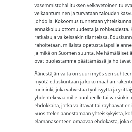
vasemmistohallituksen velkavetoinen tulevais
velkaantuminen ja turvataan talouden kasv
johdolla. Kokoomus tunnetaan yhteiskunnan
ennakkoluulottomuudesta ja rohkeudesta. Kyv
ratkaisuja vaikeissakin tilanteissa. Eduskunn
rahoitetaan, millaista opetusta lapsille an
ja mikä on Suomen suunta. Me hämäläiset ä
ovat puolestamme päättämässä ja hoitava
Äänestäjän valta on suuri myös sen suhteen 
myötä eduskuntaan ja koko maahan rakentu
meininki, joka vahvistaa työllisyyttä ja yrittäj
yhdentekevää mille puolueelle tai varsinki
ehdokkaita, jotka valittavat tai räyhäävät en
Suosittelen äänestämään yhteiskykyistä, koh
elämänasenteen omaavaa ehdokasta, joka o