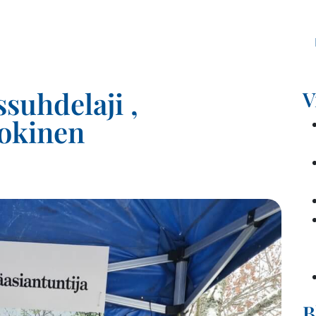
ssuhdelaji ,
V
Jokinen
B