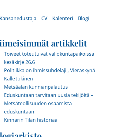
Kansanedustaja
CV
Kalenteri
Blogi
iimeisimmät artikkelit
Toiveet toteutuivat valiokuntapaikoissa
kesäkirje 26.6
Politiikka on ihmissuhdelaji , Vieraskynä
Kalle Jokinen
Metsäalan kunnianpalautus
Eduskuntaan tarvitaan uusia tekijöitä –
Metsäteollisuuden osaamista
eduskuntaan
Kinnarin Tilan historiaa
logiarkisto