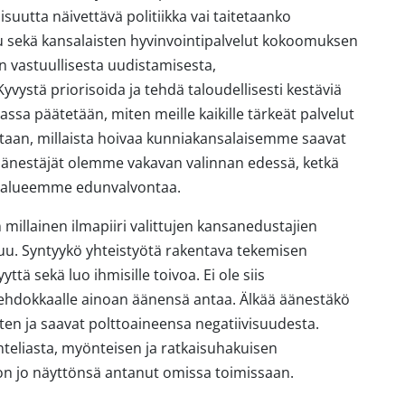
uutta näivettävä politiikka vai taitetaanko
u sekä kansalaisten hyvinvointipalvelut kokoomuksen
 vastuullisesta uudistamisesta,
ystä priorisoida ja tehdä taloudellisesti kestäviä
assa päätetään, miten meille kaikille tärkeät palvelut
netaan, millaista hoivaa kunniakansalaisemme saavat
änestäjät olemme vakavan valinnan edessä, ketkä
t alueemme edunvalvontaa.
millainen ilmapiiri valittujen kansanedustajien
u. Syntyykö yhteistyötä rakentava tekemisen
yyttä sekä luo ihmisille toivoa. Ei ole siis
n ehdokkaalle ainoan äänensä antaa. Älkää äänestäkö
iten ja saavat polttoaineensa negatiivisuudesta.
teliasta, myönteisen ja ratkaisuhakuisen
n jo näyttönsä antanut omissa toimissaan.