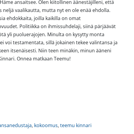
Häme ansaitsee. Olen kiitollinen äänestäjilleni, että
neljä vaalikautta, mutta nyt en ole enää ehdolla.
 ehdokkaita, joilla kaikilla on omat
det. Politiikka on ihmissuhdelaji, siinä pärjäävät
ötä yli puoluerajojen. Minulta on kysytty monta
i voi testamentata, sillä jokainen tekee valintansa ja
een itsenäisesti. Niin teen minäkin, minun ääneni
 Kinnari. Onnea matkaan Teemu!
ansanedustaja
,
kokoomus
,
teemu kinnari