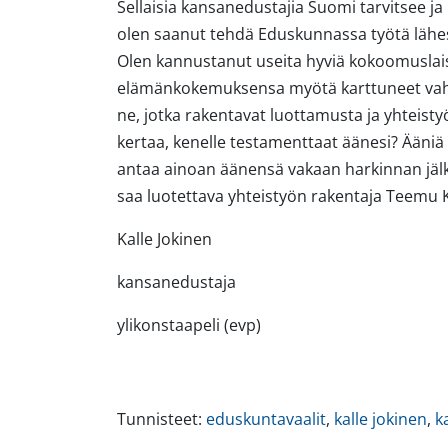
Sellaisia kansanedustajia Suomi tarvitsee ja 
olen saanut tehdä Eduskunnassa työtä lähes 
Olen kannustanut useita hyviä kokoomuslaisia
elämänkokemuksensa myötä karttuneet vahvuu
ne, jotka rakentavat luottamusta ja yhteisty
kertaa, kenelle testamenttaat äänesi? Ääniä e
antaa ainoan äänensä vakaan harkinnan jälk
saa luotettava yhteistyön rakentaja Teemu
Kalle Jokinen
kansanedustaja
ylikonstaapeli (evp)
Tunnisteet:
eduskuntavaalit
,
kalle jokinen
,
k