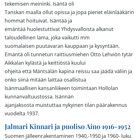
tekemisen meininki. Isäntä oli
Tanskan maalla ollut opissa ja jopa pienet eläinlääkärin
hommat hoituivat. Isäntää ja
emäntää huolestuttivat Yhdysvalloista alkanut
taloudellinen lama, joka vaikutti mm
suomalaisen puutavaran kauppaan ja kysyntään.
Emäntä oli tunnetun raittiusmiehen Otto Lehviön tytär
Aikkalan kylästä ja keittiöstä kuului
ohjeita että Mäntsälän kapina reissu saa jäädä väliin ja
onko siinä mitään laittaa osallistua
Isänmaallisen kansanliikeen toimintaan Hollolan
kunnanvaltuustossa. Isännän
ajanjaksosta muistuttaa nykyinen tilan päärakennus
vuodelta 1937.
Jalmari Kinnari ja puoliso Aino 1916-1952
Suomen jälleenrakentaminen 1940,-1950 ja 1960- luku