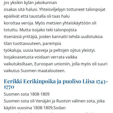
jos yksikin kylän jakokunnan
osakas sitä halusi. Yhteisviljelyyn tottuneet talonpojat
epäilivät että taustalla oli taas halu
korottaa veroja. Myös metsien yhteiskäyttöön oli
totuttu. Mutta isojako teki talonpojista
itsenäisiä yrittäjiä, joiden kannatti tehdä uudistuksia
tilan tuottavuuteen, parempia
työkaluja, uusia kasveja ja peltojen ojitus yleistyi.
Isojakoasetusta voidaan verrata vaikka
vaikutuksiltaan, Euroopan unioniin, jolla myös oli suuri
vaikutus Suomen maatalouteen.
Eerikki Eerikinpoika ja puoliso Liisa 1743-
1770
Suomen sota 1808-1809
Suomen sota oli Venäjän ja Ruotsin välinen sota, joka
käytiin vuosina 1808-1809.Sodan