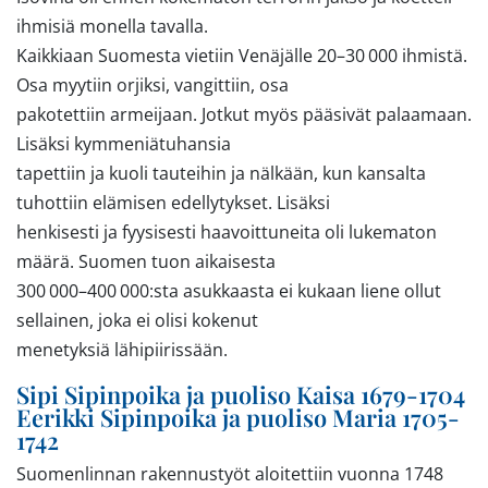
ihmisiä monella tavalla.
Kaikkiaan Suomesta vietiin Venäjälle 20–30 000 ihmistä.
Osa myytiin orjiksi, vangittiin, osa
pakotettiin armeijaan. Jotkut myös pääsivät palaamaan.
Lisäksi kymmeniätuhansia
tapettiin ja kuoli tauteihin ja nälkään, kun kansalta
tuhottiin elämisen edellytykset. Lisäksi
henkisesti ja fyysisesti haavoittuneita oli lukematon
määrä. Suomen tuon aikaisesta
300 000–400 000:sta asukkaasta ei kukaan liene ollut
sellainen, joka ei olisi kokenut
menetyksiä lähipiirissään.
Sipi Sipinpoika ja puoliso Kaisa 1679-1704
Eerikki Sipinpoika ja puoliso Maria 1705-
1742
Suomenlinnan rakennustyöt aloitettiin vuonna 1748