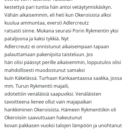
kestettyä pari tuntia hän antoi vetäytymiskäskyn.
Vähän aikaisemmin, eli heti kun Okeroisista alkoi
kuulua ammuntaa, eversti Adlercreutz
ratsasti sinne. Mukana seurasi Porin Rykmentin yksi
pataljoona ja kaksi tykkiä. Nyt
Adlercreutz ei onnistunut aikaisempaan tapaan
palauttamaan pakenijoita taisteluun. Jos
hän olisi päässyt perille aikaisemmin, lopputulos olisi
mahdollisesti muodostunut samaksi
kuin Käkelässä. Turhaan Kankaantaassa saakka, jossa
mm. Turun Rykmentti majaili,
odotettiin venäläisiä saapuviksi. Venäläisten
tavoitteena lienee ollut vain majapaikan
hankkiminen Okeroisista. Hämeen Rykmenttikin oli
Okeroisiin saavuttuaan hakeutunut
kovan pakkasen vuoksi talojen lämpöön ja unohtanut