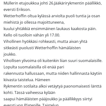
Müllerin etujoukkoa johti 26.Jääkärirykmentin päällikkö,
eversti Erikson.
Wetterhoffin oltua kylässä arviolta puoli tuntia ja osan
miehistä jo ollessa majoittuneena,
kuului yhtäkkiä ensimmäinen laukaus kaakosta päin.
Kello oli tuolloin vähän yli 17.00.
Vihollinen hyökkäsi rohkeasti, mutta aivan yhtä
sitkeästi puolusti Wetterhoffin hämäläisten
joukko.
Vihollisen ylivoima oli kuitenkin liian suuri suomalaisille.
Lopulta suomalaisilla oli enää pari
rakennusta hallussaan, mutta niiden hallinnasta käytiin
kiivasta taistelua. Hämeen
Rykmentin sotilaita alkoi vetäytyä paonomaisesti länttä
kohti. Tässä vaiheessa kylään
saapui hämäläisten pääjoukko ja päällikkyys siirtyi
eversti von Platenille. Taistelun