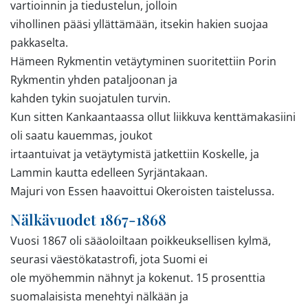
vartioinnin ja tiedustelun, jolloin
vihollinen pääsi yllättämään, itsekin hakien suojaa
pakkaselta.
Hämeen Rykmentin vetäytyminen suoritettiin Porin
Rykmentin yhden pataljoonan ja
kahden tykin suojatulen turvin.
Kun sitten Kankaantaassa ollut liikkuva kenttämakasiini
oli saatu kauemmas, joukot
irtaantuivat ja vetäytymistä jatkettiin Koskelle, ja
Lammin kautta edelleen Syrjäntakaan.
Majuri von Essen haavoittui Okeroisten taistelussa.
Nälkävuodet 1867-1868
Vuosi 1867 oli sääoloiltaan poikkeuksellisen kylmä,
seurasi väestökatastrofi, jota Suomi ei
ole myöhemmin nähnyt ja kokenut. 15 prosenttia
suomalaisista menehtyi nälkään ja