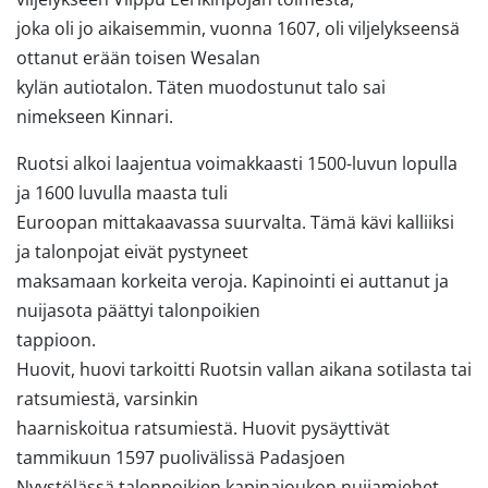
joka oli jo aikaisemmin, vuonna 1607, oli viljelykseensä
ottanut erään toisen Wesalan
kylän autiotalon. Täten muodostunut talo sai
nimekseen Kinnari.
Ruotsi alkoi laajentua voimakkaasti 1500-luvun lopulla
ja 1600 luvulla maasta tuli
Euroopan mittakaavassa suurvalta. Tämä kävi kalliiksi
ja talonpojat eivät pystyneet
maksamaan korkeita veroja. Kapinointi ei auttanut ja
nuijasota päättyi talonpoikien
tappioon.
Huovit, huovi tarkoitti Ruotsin vallan aikana sotilasta tai
ratsumiestä, varsinkin
haarniskoitua ratsumiestä. Huovit pysäyttivät
tammikuun 1597 puolivälissä Padasjoen
Nyystölässä talonpoikien kapinajoukon,nuijamiehet