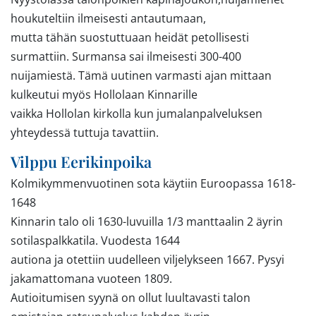
houkuteltiin ilmeisesti antautumaan,
mutta tähän suostuttuaan heidät petollisesti
surmattiin. Surmansa sai ilmeisesti 300-400
nuijamiestä. Tämä uutinen varmasti ajan mittaan
kulkeutui myös Hollolaan Kinnarille
vaikka Hollolan kirkolla kun jumalanpalveluksen
yhteydessä tuttuja tavattiin.
Vilppu Eerikinpoika
Kolmikymmenvuotinen sota käytiin Euroopassa 1618-
1648
Kinnarin talo oli 1630-luvuilla 1/3 manttaalin 2 äyrin
sotilaspalkkatila. Vuodesta 1644
autiona ja otettiin uudelleen viljelykseen 1667. Pysyi
jakamattomana vuoteen 1809.
Autioitumisen syynä on ollut luultavasti talon