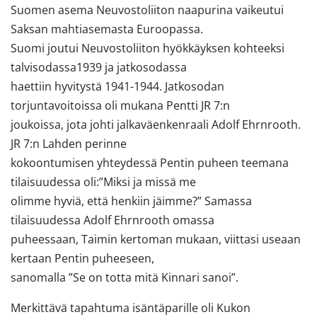
Suomen asema Neuvostoliiton naapurina vaikeutui
Saksan mahtiasemasta Euroopassa.
Suomi joutui Neuvostoliiton hyökkäyksen kohteeksi
talvisodassa1939 ja jatkosodassa
haettiin hyvitystä 1941-1944. Jatkosodan
torjuntavoitoissa oli mukana Pentti JR 7:n
joukoissa, jota johti jalkaväenkenraali Adolf Ehrnrooth.
JR 7:n Lahden perinne
kokoontumisen yhteydessä Pentin puheen teemana
tilaisuudessa oli:”Miksi ja missä me
olimme hyviä, että henkiin jäimme?” Samassa
tilaisuudessa Adolf Ehrnrooth omassa
puheessaan, Taimin kertoman mukaan, viittasi useaan
kertaan Pentin puheeseen,
sanomalla ”Se on totta mitä Kinnari sanoi”.
Merkittävä tapahtuma isäntäparille oli Kukon