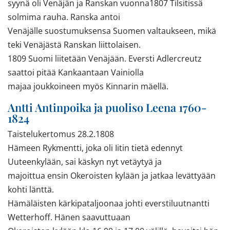
syynä oli Venäjän ja Ranskan vuonna1807 Tilsitissä
solmima rauha. Ranska antoi
Venäjälle suostumuksensa Suomen valtaukseen, mikä
teki Venäjästä Ranskan liittolaisen.
1809 Suomi liitetään Venäjään. Eversti Adlercreutz
saattoi pitää Kankaantaan Vainiolla
majaa joukkoineen myös Kinnarin mäellä.
Antti Antinpoika ja puoliso Leena 1760-
1824
Taistelukertomus 28.2.1808
Hämeen Rykmentti, joka oli Iitin tietä edennyt
Uuteenkylään, sai käskyn nyt vetäytyä ja
majoittua ensin Okeroisten kylään ja jatkaa levättyään
kohti länttä.
Hämäläisten kärkipataljoonaa johti everstiluutnantti
Wetterhoff. Hänen saavuttuaan