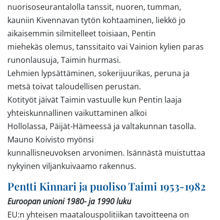
nuorisoseurantalolla tanssit, nuoren, tumman,
kauniin Kivennavan tytön kohtaaminen, liekkö jo
aikaisemmin silmitelleet toisiaan, Pentin
miehekäs olemus, tanssitaito vai Vainion kylien paras
runonlausuja, Taimin hurmasi.
Lehmien lypsättäminen, sokerijuurikas, peruna ja
metsä toivat taloudellisen perustan.
Kotityöt jäivät Taimin vastuulle kun Pentin laaja
yhteiskunnallinen vaikuttaminen alkoi
Hollolassa, Päijät-Hämeessä ja valtakunnan tasolla.
Mauno Koivisto myönsi
kunnallisneuvoksen arvonimen. Isännästä muistuttaa
nykyinen viljankuivaamo rakennus.
Pentti Kinnari ja puoliso Taimi 1953-1982
Euroopan unioni 1980- ja 1990 luku
EU:n yhteisen maatalouspolitiikan tavoitteena on