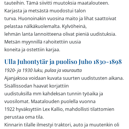
tauteihin. Tämä siivitti muutoksia maatalouteen.
Karjasta ja metsästä muodostui talon
turva. Huonoinakin vuosina maito ja lihat saattoivat
pelastaa nälkäkuolemalta. Kylvöheinä,
lehmän lanta lannoitteena olivat pieniä uudistuksia.
Metsän myynnillä rahoitettiin uusia
koneita ja ostettiin karjaa.
Ulla Juhontytär ja puoliso Juho 1830-1898
1920- ja 1930 luku, pulaa ja vaurautta
Ajanjaksoa voidaan kuvata suurten uudistusten aikana.
Sisällissodan haavat korjattiin
uudistuksilla mm kahdeksan tunnin työaika ja
vuosilomat. Maatalouden puolella vuonna
1922 hyväksyttiin Lex Kallio, mahdollisti tilattomien
perustaa oma tila.
Kinnarin tilalle ilmestyi traktori, auto ja muutenkin oli