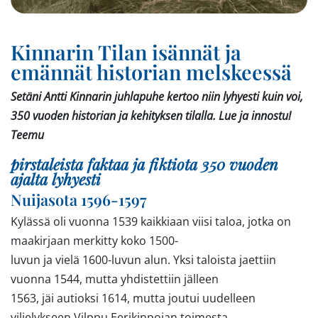
Kinnarin Tilan isännät ja
emännät historian melskeessä
Setäni Antti Kinnarin juhlapuhe kertoo niin lyhyesti kuin voi,
350 vuoden historian ja kehityksen tilalla. Lue ja innostu!
Teemu
pirstaleista faktaa ja fiktiota 350 vuoden
ajalta lyhyesti
Nuijasota 1596-1597
Kylässä oli vuonna 1539 kaikkiaan viisi taloa, jotka on
maakirjaan merkitty koko 1500-
luvun ja vielä 1600-luvun alun. Yksi taloista jaettiin
vuonna 1544, mutta yhdistettiin jälleen
1563, jäi autioksi 1614, mutta joutui uudelleen
viljelykseen Vilppu Eerikinpojan toimesta,