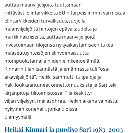
auttaa maanviljelijöitä tuottamaan
riittävästi elintarvikkeita EU:n tarpeisiin mm varmistaa
elintarvikkeiden turvallisuus,suojella
maanviljelijöitä hintojen epävakaudelta ja
markkinakriiseiltä, auttaa maanviljelijöitä
investoimaan tilojensa nykyaikaistamiseen tukea
maaseutuyhteisöjen elinvoimaisuutta
monipuolistamalla niiden elinkeinoelämää.
Kinnarin tilan isännästä ja emännästä tuli ”osa-
aikaviljelijöitä”. Heikki sammutti tulipaloja ja
haki loukkaantuneet onnettomuuksista ja Sari teki
kirjanpitoja tilitoimistossa. Tila keskittyi
viljan viljelyyn, mallasohraa. Heikin aikana valmistui
nykyinen konehalli, jonka tiloissa
tilamyymälä.
Heikki Kinnari ja puoliso Sari 1983-2003