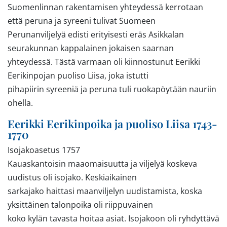
Suomenlinnan rakentamisen yhteydessä kerrotaan
että peruna ja syreeni tulivat Suomeen
Perunanviljelyä edisti erityisesti eräs Asikkalan
seurakunnan kappalainen jokaisen saarnan
yhteydessä. Tästä varmaan oli kiinnostunut Eerikki
Eerikinpojan puoliso Liisa, joka istutti
pihapiirin syreeniä ja peruna tuli ruokapöytään nauriin
ohella.
Eerikki Eerikinpoika ja puoliso Liisa 1743-
1770
Isojakoasetus 1757
Kauaskantoisin maaomaisuutta ja viljelyä koskeva
uudistus oli isojako. Keskiaikainen
sarkajako haittasi maanviljelyn uudistamista, koska
yksittäinen talonpoika oli riippuvainen
koko kylän tavasta hoitaa asiat. Isojakoon oli ryhdyttävä