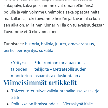
sukupolvi, kaksi poikaamme ovat oman elämänsä
polulla ja vain voimme unelmoida sekä opastaa heitä
matkallansa, toki toivomme heidän jatkavan tilaa kun
sen aika on. Millainen Kinnarin Tila on tulevaisuudessa?
Toivomme että elinvoimainen.
Tunnisteet:
historia
,
hollola
,
juuret
,
omavaraisuus
,
perhe
,
perheyritys
,
sukutila
Artikkelien navigointi
Yritykset
Eduskuntaan tarvitaan uusia
talouden
tekijöitä – Metsäteollisuuden
moottorina
osaamista eduskuntaan
Viimeisimmät artikkelit
Toiveet toteutuivat valiokuntapaikoissa kesäkirje
26.6
Politiikka on ihmissuhdelaji , Vieraskynä Kalle