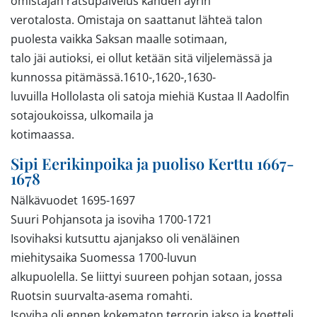
omistajan ratsupalvelus kahden äyrin
verotalosta. Omistaja on saattanut lähteä talon
puolesta vaikka Saksan maalle sotimaan,
talo jäi autioksi, ei ollut ketään sitä viljelemässä ja
kunnossa pitämässä.1610-,1620-,1630-
luvuilla Hollolasta oli satoja miehiä Kustaa II Aadolfin
sotajoukoissa, ulkomaila ja
kotimaassa.
Sipi Eerikinpoika ja puoliso Kerttu 1667-
1678
Nälkävuodet 1695-1697
Suuri Pohjansota ja isoviha 1700-1721
Isovihaksi kutsuttu ajanjakso oli venäläinen
miehitysaika Suomessa 1700-luvun
alkupuolella. Se liittyi suureen pohjan sotaan, jossa
Ruotsin suurvalta-asema romahti.
Isoviha oli ennen kokematon terrorin jakso ja koetteli