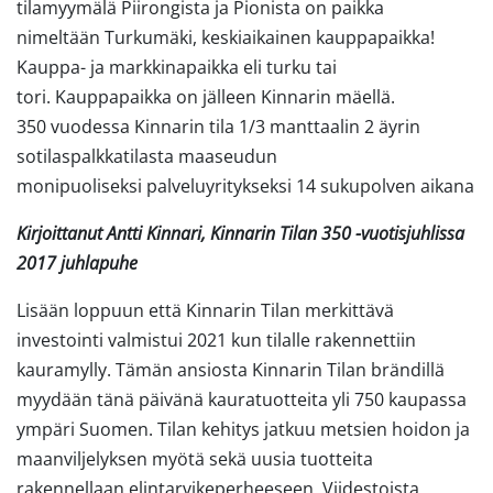
tilamyymälä Piirongista ja Pionista on paikka
nimeltään Turkumäki, keskiaikainen kauppapaikka!
Kauppa- ja markkinapaikka eli turku tai
tori. Kauppapaikka on jälleen Kinnarin mäellä.
350 vuodessa Kinnarin tila 1/3 manttaalin 2 äyrin
sotilaspalkkatilasta maaseudun
monipuoliseksi palveluyritykseksi 14 sukupolven aikana
Kirjoittanut Antti Kinnari, Kinnarin Tilan 350 -vuotisjuhlissa
2017 juhlapuhe
Lisään loppuun että Kinnarin Tilan merkittävä
investointi valmistui 2021 kun tilalle rakennettiin
kauramylly. Tämän ansiosta Kinnarin Tilan brändillä
myydään tänä päivänä kauratuotteita yli 750 kaupassa
ympäri Suomen. Tilan kehitys jatkuu metsien hoidon ja
maanviljelyksen myötä sekä uusia tuotteita
rakennellaan elintarvikeperheeseen. Viidestoista