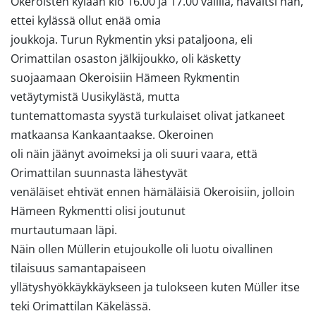
Okeroisten kylään klo 16.00 ja 17.00 välillä, havaitsi hän,
ettei kylässä ollut enää omia
joukkoja. Turun Rykmentin yksi pataljoona, eli
Orimattilan osaston jälkijoukko, oli käsketty
suojaamaan Okeroisiin Hämeen Rykmentin
vetäytymistä Uusikylästä, mutta
tuntemattomasta syystä turkulaiset olivat jatkaneet
matkaansa Kankaantaakse. Okeroinen
oli näin jäänyt avoimeksi ja oli suuri vaara, että
Orimattilan suunnasta lähestyvät
venäläiset ehtivät ennen hämäläisiä Okeroisiin, jolloin
Hämeen Rykmentti olisi joutunut
murtautumaan läpi.
Näin ollen Müllerin etujoukolle oli luotu oivallinen
tilaisuus samantapaiseen
yllätyshyökkäykkäykseen ja tulokseen kuten Müller itse
teki Orimattilan Käkelässä.