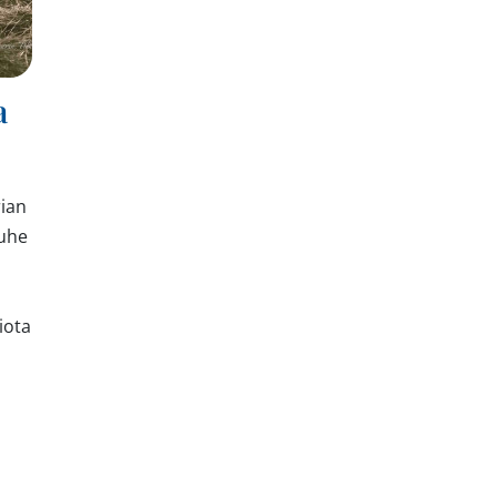
a
rian
puhe
iota