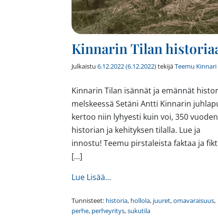
Kinnarin Tilan historia
Julkaistu
6.12.2022
(6.12.2022)
tekijä
Teemu Kinnari
Kinnarin Tilan isännät ja emännät histo
melskeessä Setäni Antti Kinnarin juhla
kertoo niin lyhyesti kuin voi, 350 vuoden
historian ja kehityksen tilalla. Lue ja
innostu! Teemu pirstaleista faktaa ja fikt
[…]
from Kinnarin Tilan historiaa
Lue Lisää…
Tunnisteet:
historia
,
hollola
,
juuret
,
omavaraisuus
,
perhe
,
perheyritys
,
sukutila