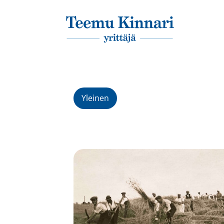
Päävalikko
Yleinen