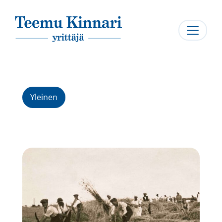
Päävalikko
Yleinen