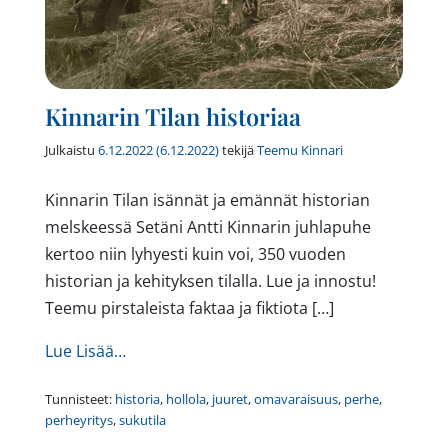
Kinnarin Tilan historiaa
Julkaistu
6.12.2022
(6.12.2022)
tekijä
Teemu Kinnari
Kinnarin Tilan isännät ja emännät historian
melskeessä Setäni Antti Kinnarin juhlapuhe
kertoo niin lyhyesti kuin voi, 350 vuoden
historian ja kehityksen tilalla. Lue ja innostu!
Teemu pirstaleista faktaa ja fiktiota […]
from Kinnarin Tilan historiaa
Lue Lisää…
Tunnisteet:
historia
,
hollola
,
juuret
,
omavaraisuus
,
perhe
,
perheyritys
,
sukutila