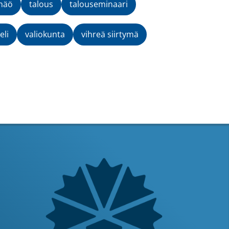
mäö
talous
talouseminaari
eli
valiokunta
vihreä siirtymä