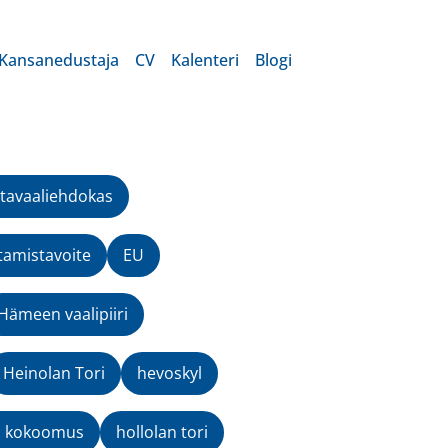
Kansanedustaja
CV
Kalenteri
Blogi
tavaaliehdokas
tamistavoite
EU
Hämeen vaalipiiri
Heinolan Tori
hevoskyl
n kokoomus
hollolan tori