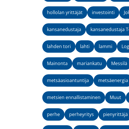
hollolan yrittäjät
investointi
Jo
kansanedustaja
kansanedustaja T
lahden tori
lahti
lammi
Lo
Mainonta
mariankatu
Messilä
metsäasioantuntija
metsäenergia
metsien ennallistaminen
Muut
perhe
perheyritys
pienyrittäjä