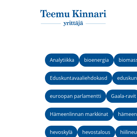
Päävalikko
Analytiikka
bioenergia
biomas
Eduskuntavaaliehdokasd
eduskunt
euroopan parlamentti
Gaala-ravit
Hämeenlinnan markkinat
hämeenv
hevoskylä
hevostalous
hiilineu