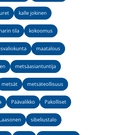
uret
kalle jokinen
narin tila
kokoomus
svaliokunta
maatalous
nen
metsäasiantuntija
metsät
metsäteollisuus
a
Päävalikko
Pakolliset
-Laasonen
sibeliustalo