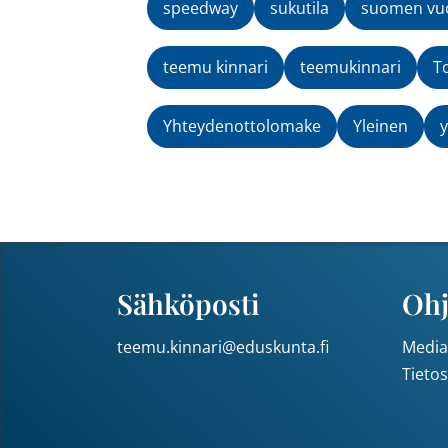
speedway
sukutila
suomen vuo
teemu kinnari
teemukinnari
T
Yhteydenottolomake
Yleinen
y
Sähköposti
Ohj
teemu.kinnari@eduskunta.fi
Media
Tieto