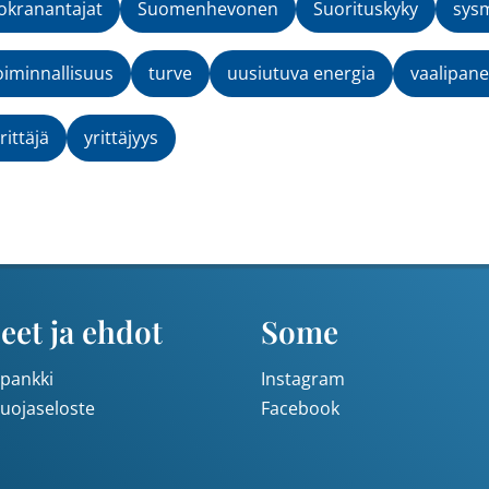
kranantajat
Suomenhevonen
Suorituskyky
sys
oiminnallisuus
turve
uusiutuva energia
vaalipane
rittäjä
yrittäjyys
eet ja ehdot
Some
pankki
Instagram
suojaseloste
Facebook