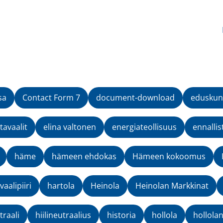
sa
Contact Form 7
document-download
eduskun
avaalit
elina valtonen
energiateollisuus
ennallis
häme
hämeen ehdokas
Hämeen kokoomus
aalipiiri
hartola
Heinola
Heinolan Markkinat
traali
hiilineutraalius
historia
hollola
hollola