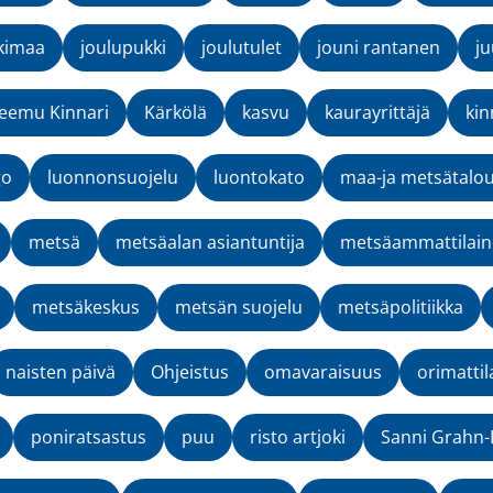
kimaa
joulupukki
joulutulet
jouni rantanen
ju
eemu Kinnari
Kärkölä
kasvu
kaurayrittäjä
kin
go
luonnonsuojelu
luontokato
maa-ja metsätalou
metsä
metsäalan asiantuntija
metsäammattilai
metsäkeskus
metsän suojelu
metsäpolitiikka
naisten päivä
Ohjeistus
omavaraisuus
orimattil
poniratsastus
puu
risto artjoki
Sanni Grahn