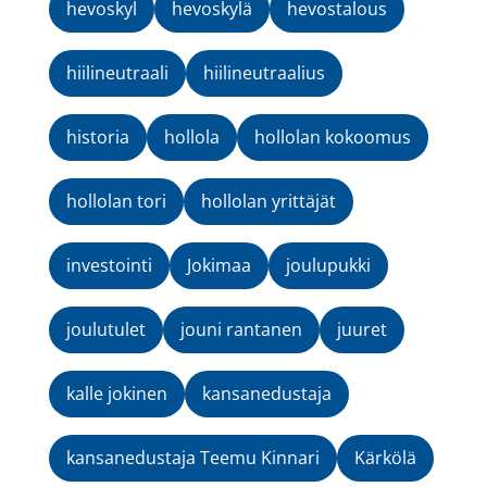
hevoskyl
hevoskylä
hevostalous
hiilineutraali
hiilineutraalius
historia
hollola
hollolan kokoomus
hollolan tori
hollolan yrittäjät
investointi
Jokimaa
joulupukki
joulutulet
jouni rantanen
juuret
kalle jokinen
kansanedustaja
kansanedustaja Teemu Kinnari
Kärkölä