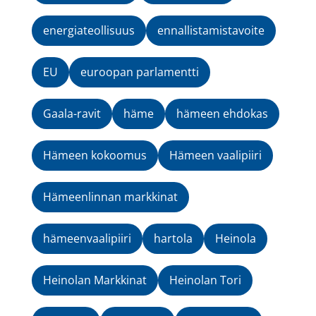
energiateollisuus
ennallistamistavoite
EU
euroopan parlamentti
Gaala-ravit
häme
hämeen ehdokas
Hämeen kokoomus
Hämeen vaalipiiri
Hämeenlinnan markkinat
hämeenvaalipiiri
hartola
Heinola
Heinolan Markkinat
Heinolan Tori