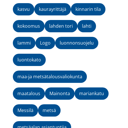
kasvu
kaurayrittäjä
kinnarin tila
kokoomus
lahden tori
lahti
lammi
Logo
luonnonsuojelu
luontokato
maa-ja metsätalousvaliokunta
maatalous
Mainonta
mariankatu
Messilä
metsä
metsäalan asiantuntija