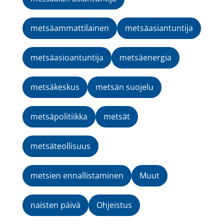
metsäammattilainen
metsäasiantuntija
metsäasioantuntija
metsäenergia
metsäkeskus
metsän suojelu
metsäpolitiikka
metsät
metsäteollisuus
metsien ennallistaminen
Muut
naisten päivä
Ohjeistus