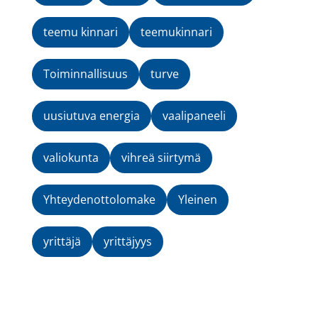
teemu kinnari
teemukinnari
Toiminnallisuus
turve
uusiutuva energia
vaalipaneeli
valiokunta
vihreä siirtymä
Yhteydenottolomake
Yleinen
yrittäjä
yrittäjyys