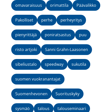
omavaraisuus
orimattila
Päävalikko
Pakolliset
perhe
perheyritys
pienyrittäjä
poniratsastus
puu
risto artjoki
Sanni Grahn-Laasonen
sibeliustalo
speedway
sukutila
suomen vuokranantajat
Suomenhevonen
Suorituskyky
sysmäö
talous
talouseminaari