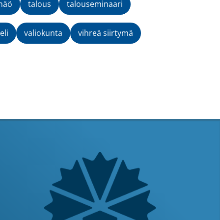
mäö
talous
talouseminaari
eli
valiokunta
vihreä siirtymä