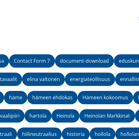
sa
Contact Form 7
document-download
eduskun
avaalit
elina valtonen
energiateollisuus
ennallis
häme
hämeen ehdokas
Hämeen kokoomus
aalipiiri
hartola
Heinola
Heinolan Markkinat
traali
hiilineutraalius
historia
hollola
hollola