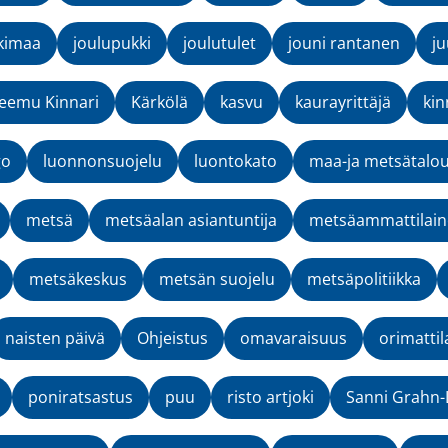
kimaa
joulupukki
joulutulet
jouni rantanen
ju
eemu Kinnari
Kärkölä
kasvu
kaurayrittäjä
kin
go
luonnonsuojelu
luontokato
maa-ja metsätalou
metsä
metsäalan asiantuntija
metsäammattilai
metsäkeskus
metsän suojelu
metsäpolitiikka
naisten päivä
Ohjeistus
omavaraisuus
orimattil
poniratsastus
puu
risto artjoki
Sanni Grahn