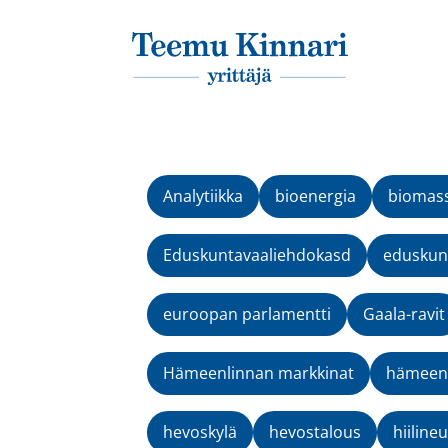
Päävalikko
Analytiikka
bioenergia
biomas
Eduskuntavaaliehdokasd
eduskunt
euroopan parlamentti
Gaala-ravit
Hämeenlinnan markkinat
hämeenv
hevoskylä
hevostalous
hiilineu