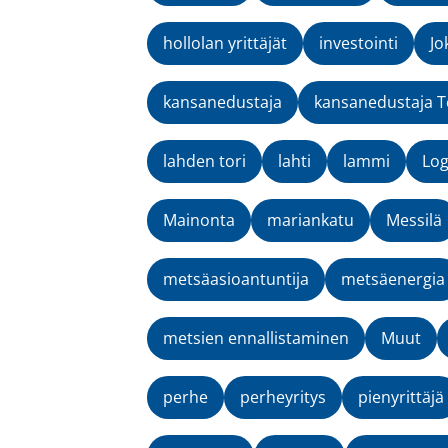
hollolan yrittäjät
investointi
Jo
kansanedustaja
kansanedustaja T
lahden tori
lahti
lammi
Lo
Mainonta
mariankatu
Messilä
metsäasioantuntija
metsäenergia
metsien ennallistaminen
Muut
perhe
perheyritys
pienyrittäjä