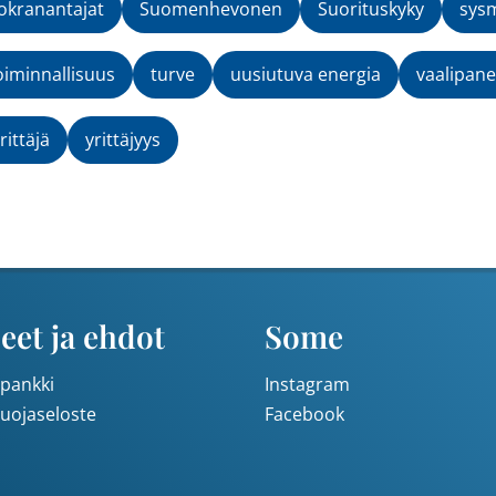
kranantajat
Suomenhevonen
Suorituskyky
sys
oiminnallisuus
turve
uusiutuva energia
vaalipane
rittäjä
yrittäjyys
eet ja ehdot
Some
pankki
Instagram
suojaseloste
Facebook