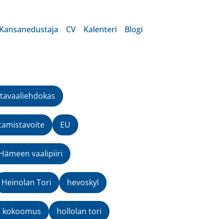
Kansanedustaja
CV
Kalenteri
Blogi
tavaaliehdokas
tamistavoite
EU
Hämeen vaalipiiri
Heinolan Tori
hevoskyl
n kokoomus
hollolan tori