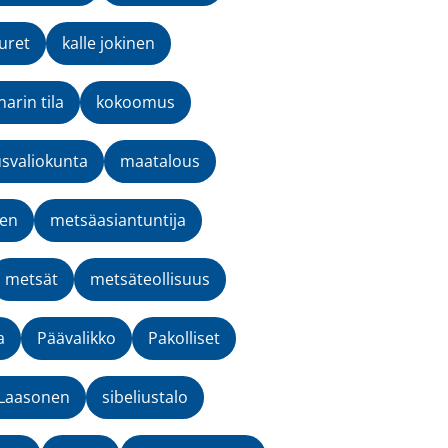
uret
kalle jokinen
narin tila
kokoomus
svaliokunta
maatalous
nen
metsäasiantuntija
metsät
metsäteollisuus
a
Päävalikko
Pakolliset
-Laasonen
sibeliustalo