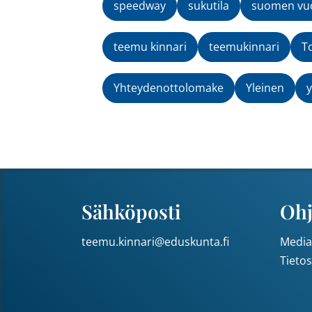
speedway
sukutila
suomen vuo
teemu kinnari
teemukinnari
T
Yhteydenottolomake
Yleinen
y
Sähköposti
Ohj
teemu.kinnari@eduskunta.fi
Media
Tieto