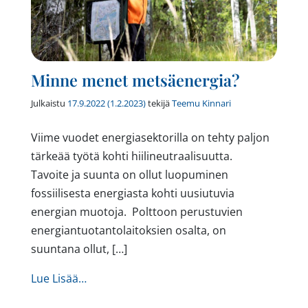
Minne menet metsäenergia?
Julkaistu
17.9.2022
(1.2.2023)
tekijä
Teemu Kinnari
Viime vuodet energiasektorilla on tehty paljon
tärkeää työtä kohti hiilineutraalisuutta.
Tavoite ja suunta on ollut luopuminen
fossiilisesta energiasta kohti uusiutuvia
energian muotoja. Polttoon perustuvien
energiantuotantolaitoksien osalta, on
suuntana ollut, […]
from Minne menet metsäenergia?
Lue Lisää…