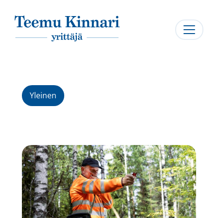
Päävalikko
Yleinen