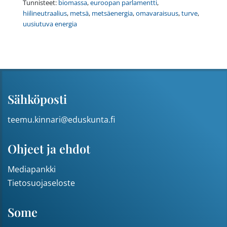
Tunnisteet:
biomassa
,
euroopan parlamentti
,
hiilineutraalius
,
metsä
,
metsäenergia
,
omavaraisuus
,
turve
,
uusiutuva energia
Sähköposti
teemu.kinnari@eduskunta.fi
Ohjeet ja ehdot
Mediapankki
Tietosuojaseloste
Some