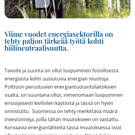
Viime vuodet energiasektorilla on
tehty paljon tärkeää työtä kohti
hiilineutraalisuutta.
Tavoite ja suunta on ollut luopuminen fossiilisesta
energiasta kohti uusiutuvia energian muotoja.
Polttoon perustuvien energiantuotantolaitoksien
osalta, on suuntana ollut, nimenomaan luopuminen
ensisijaisesti kivihiilen käytöstä ja tässä on hyvin
onnistuttu. Suomessa on tehty merkittävä määrä
investointeja, joilla tähän muutokseen on vastattu.
Korvaavia energianlähteitä tässä muutoksessa ovat