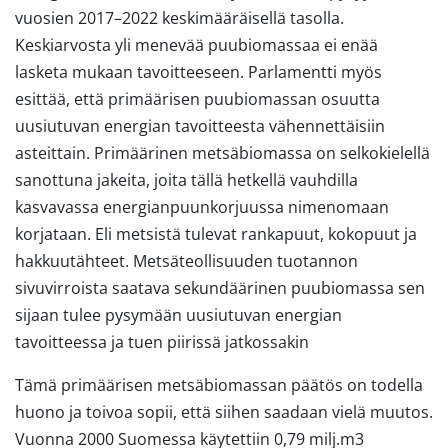
vuosien 2017–2022 keskimääräisellä tasolla.
Keskiarvosta yli menevää puubiomassaa ei enää
lasketa mukaan tavoitteeseen. Parlamentti myös
esittää, että primäärisen puubiomassan osuutta
uusiutuvan energian tavoitteesta vähennettäisiin
asteittain. Primäärinen metsäbiomassa on selkokielellä
sanottuna jakeita, joita tällä hetkellä vauhdilla
kasvavassa energianpuunkorjuussa nimenomaan
korjataan. Eli metsistä tulevat rankapuut, kokopuut ja
hakkuutähteet. Metsäteollisuuden tuotannon
sivuvirroista saatava sekundäärinen puubiomassa sen
sijaan tulee pysymään uusiutuvan energian
tavoitteessa ja tuen piirissä jatkossakin
Tämä primäärisen metsäbiomassan päätös on todella
huono ja toivoa sopii, että siihen saadaan vielä muutos.
Vuonna 2000 Suomessa käytettiin 0,79 milj.m3