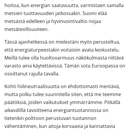
hoitoa, kun energian saatavuutta, varmistaen samalla
metsien tuottavuuden jatkossakin. Suomi elää
metsästä edelleen ja hyvinvointivaltio nojaa
metsäteollisuuteen.
Tässä ajanhetkessä on mielestäni myös perusteltua,
että energiaturpeestakin voitaisiin avata keskustelu.
Meillä tulee olla huoltovarmuus näkökulmasta riittävä
varasto aina käytettävissä. Tämän sota Euroopassa on
osoittanut rajulla tavalla.
Kohti hiilineutraalisuutta on ehdottomasti mentävä,
mutta polku tulee suunnitella siten, että me teemme
päätöksiä, joiden vaikutukset ymmärrämme. Pitkällä
aikavälillä tavoitteena energiantuotannossa on
tietenkin polttoon perustuvan tuotannon
vähentäminen, kun aitoja korvaavia ja kannattavia