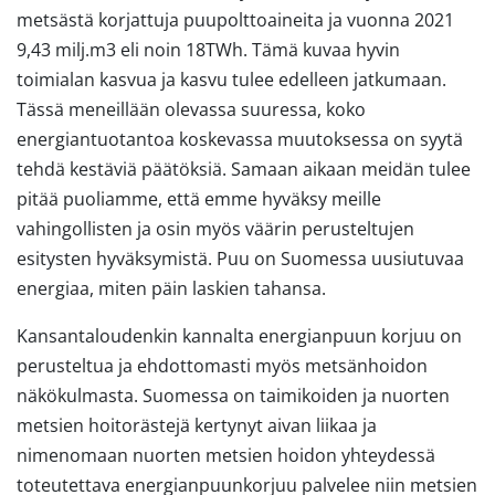
metsästä korjattuja puupolttoaineita ja vuonna 2021
9,43 milj.m3 eli noin 18TWh. Tämä kuvaa hyvin
toimialan kasvua ja kasvu tulee edelleen jatkumaan.
Tässä meneillään olevassa suuressa, koko
energiantuotantoa koskevassa muutoksessa on syytä
tehdä kestäviä päätöksiä. Samaan aikaan meidän tulee
pitää puoliamme, että emme hyväksy meille
vahingollisten ja osin myös väärin perusteltujen
esitysten hyväksymistä. Puu on Suomessa uusiutuvaa
energiaa, miten päin laskien tahansa.
Kansantaloudenkin kannalta energianpuun korjuu on
perusteltua ja ehdottomasti myös metsänhoidon
näkökulmasta. Suomessa on taimikoiden ja nuorten
metsien hoitorästejä kertynyt aivan liikaa ja
nimenomaan nuorten metsien hoidon yhteydessä
toteutettava energianpuunkorjuu palvelee niin metsien