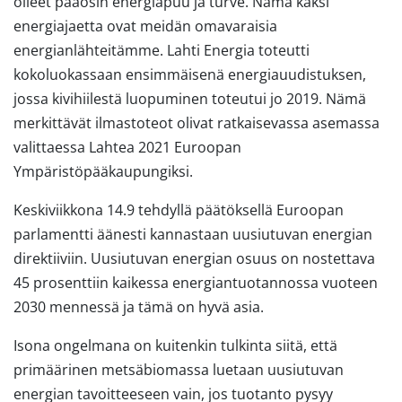
olleet pääosin energiapuu ja turve. Nämä kaksi
energiajaetta ovat meidän omavaraisia
energianlähteitämme. Lahti Energia toteutti
kokoluokassaan ensimmäisenä energiauudistuksen,
jossa kivihiilestä luopuminen toteutui jo 2019. Nämä
merkittävät ilmastoteot olivat ratkaisevassa asemassa
valittaessa Lahtea 2021 Euroopan
Ympäristöpääkaupungiksi.
Keskiviikkona 14.9 tehdyllä päätöksellä Euroopan
parlamentti äänesti kannastaan uusiutuvan energian
direktiiviin. Uusiutuvan energian osuus on nostettava
45 prosenttiin kaikessa energiantuotannossa vuoteen
2030 mennessä ja tämä on hyvä asia.
Isona ongelmana on kuitenkin tulkinta siitä, että
primäärinen metsäbiomassa luetaan uusiutuvan
energian tavoitteeseen vain, jos tuotanto pysyy