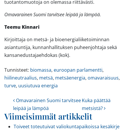
tuotantomuotoja on olemassa riittävästi.
Omavarainen Suomi tarvitsee leipää ja lämpöä.
Teemu Kinnari
Kirjoittaja on metsä- ja bioenergialiiketoiminnan
asiantuntija, kunnanhallituksen puheenjohtaja sekä
kansanedustajaehdokas (kok).
Tunnisteet:
biomassa
,
euroopan parlamentti
,
hiilineutraalius
,
metsä
,
metsäenergia
,
omavaraisuus
,
turve
,
uusiutuva energia
Artikkelien navigointi
Omavarainen Suomi tarvitsee
Kuka päättää
leipää ja lämpöä
metsistä?
Viimeisimmät artikkelit
Toiveet toteutuivat valiokuntapaikoissa kesäkirje