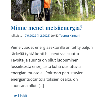
Minne menet metsäenergia?
Julkaistu
17.9.2022
(1.2.2023)
tekijä
Teemu Kinnari
Viime vuodet energiasektorilla on tehty paljon
tärkeää työtä kohti hiilineutraalisuutta.
Tavoite ja suunta on ollut luopuminen
fossiilisesta energiasta kohti uusiutuvia
energian muotoja. Polttoon perustuvien
energiantuotantolaitoksien osalta, on
suuntana ollut, […]
from Minne menet metsäenergia?
Lue Lisää…