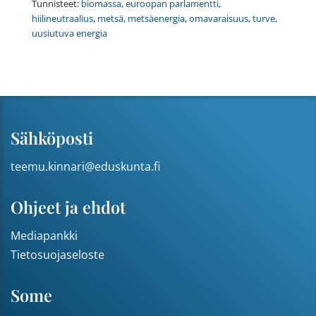
Tunnisteet:
biomassa
,
euroopan parlamentti
,
hiilineutraalius
,
metsä
,
metsäenergia
,
omavaraisuus
,
turve
,
uusiutuva energia
Sähköposti
teemu.kinnari@eduskunta.fi
Ohjeet ja ehdot
Mediapankki
Tietosuojaseloste
Some