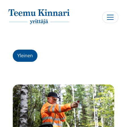
Päävalikko
Yleinen