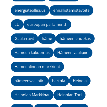
energiateollisuus
ennallistamistavoite
EU
euroopan parlamentti
Gaala-ravit
häme
hämeen ehdokas
Hämeen kokoomus
Hämeen vaalipiiri
Hämeenlinnan markkinat
hämeenvaalipiiri
hartola
Heinola
Heinolan Markkinat
Heinolan Tori