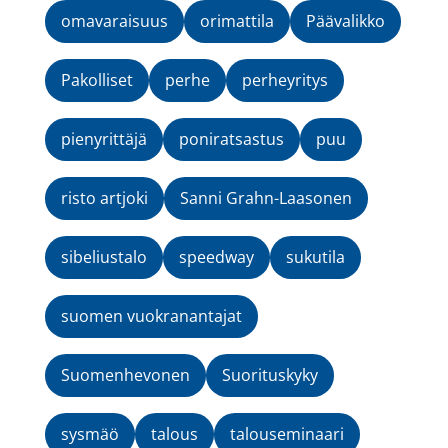
omavaraisuus
orimattila
Päävalikko
Pakolliset
perhe
perheyritys
pienyrittäjä
poniratsastus
puu
risto artjoki
Sanni Grahn-Laasonen
sibeliustalo
speedway
sukutila
suomen vuokranantajat
Suomenhevonen
Suorituskyky
sysmäö
talous
talouseminaari