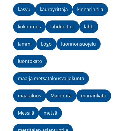
kasvu
kaurayrittäjä
kinnarin tila
kokoomus
lahden tori
lahti
lammi
Logo
luonnonsuojelu
luontokato
maa-ja metsätalousvaliokunta
maatalous
Mainonta
mariankatu
Messilä
metsä
metsäalan asiantuntija