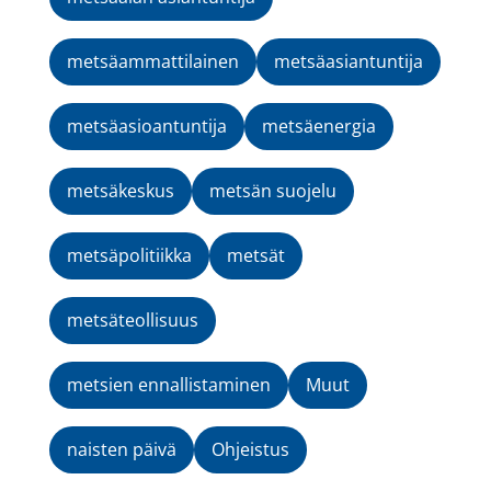
metsäammattilainen
metsäasiantuntija
metsäasioantuntija
metsäenergia
metsäkeskus
metsän suojelu
metsäpolitiikka
metsät
metsäteollisuus
metsien ennallistaminen
Muut
naisten päivä
Ohjeistus