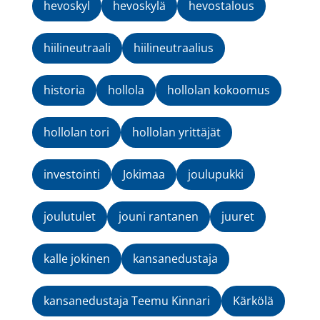
hevoskyl
hevoskylä
hevostalous
hiilineutraali
hiilineutraalius
historia
hollola
hollolan kokoomus
hollolan tori
hollolan yrittäjät
investointi
Jokimaa
joulupukki
joulutulet
jouni rantanen
juuret
kalle jokinen
kansanedustaja
kansanedustaja Teemu Kinnari
Kärkölä