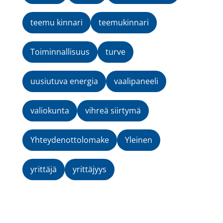
teemu kinnari
teemukinnari
Toiminnallisuus
turve
uusiutuva energia
vaalipaneeli
valiokunta
vihreä siirtymä
Yhteydenottolomake
Yleinen
yrittäjä
yrittäjyys