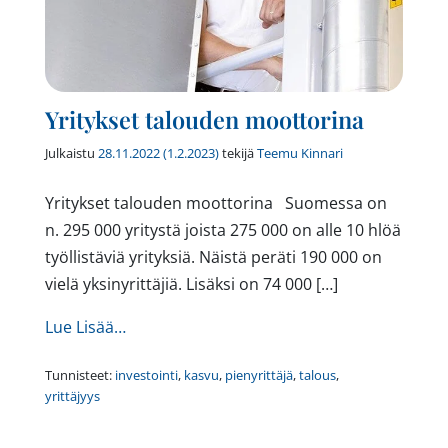
Yritykset talouden moottorina
Julkaistu
28.11.2022
(1.2.2023)
tekijä
Teemu Kinnari
Yritykset talouden moottorina Suomessa on
n. 295 000 yritystä joista 275 000 on alle 10 hlöä
työllistäviä yrityksiä. Näistä peräti 190 000 on
vielä yksinyrittäjiä. Lisäksi on 74 000 […]
from Yritykset talouden moottorina
Lue Lisää…
Tunnisteet:
investointi
,
kasvu
,
pienyrittäjä
,
talous
,
yrittäjyys