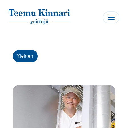
Päävalikko
Yleinen