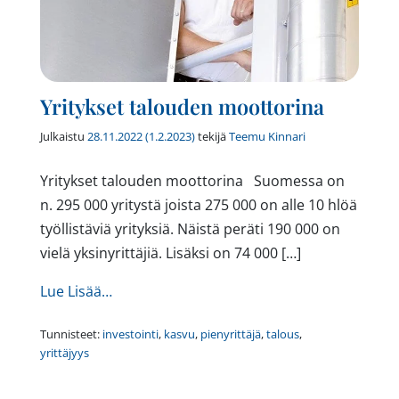
Yritykset talouden moottorina
Julkaistu
28.11.2022
(1.2.2023)
tekijä
Teemu Kinnari
Yritykset talouden moottorina Suomessa on
n. 295 000 yritystä joista 275 000 on alle 10 hlöä
työllistäviä yrityksiä. Näistä peräti 190 000 on
vielä yksinyrittäjiä. Lisäksi on 74 000 […]
from Yritykset talouden moottorina
Lue Lisää…
Tunnisteet:
investointi
,
kasvu
,
pienyrittäjä
,
talous
,
yrittäjyys