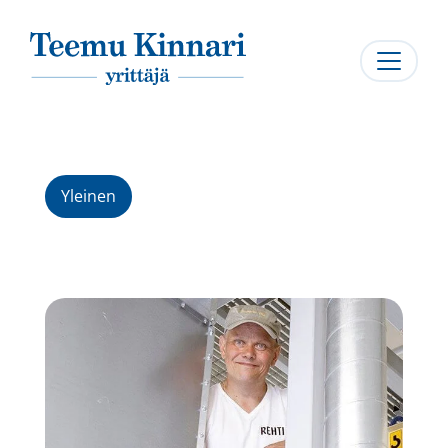
Päävalikko
Yleinen