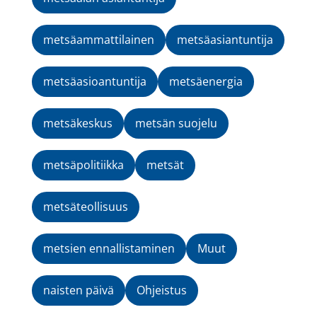
metsäammattilainen
metsäasiantuntija
metsäasioantuntija
metsäenergia
metsäkeskus
metsän suojelu
metsäpolitiikka
metsät
metsäteollisuus
metsien ennallistaminen
Muut
naisten päivä
Ohjeistus