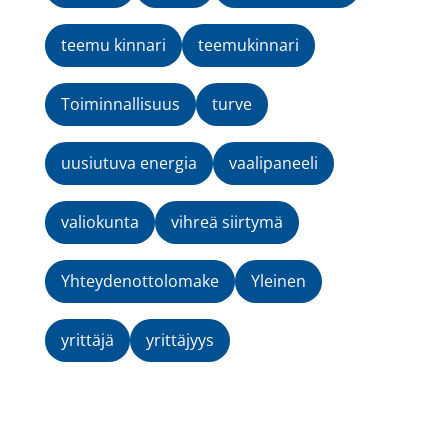
teemu kinnari
teemukinnari
Toiminnallisuus
turve
uusiutuva energia
vaalipaneeli
valiokunta
vihreä siirtymä
Yhteydenottolomake
Yleinen
yrittäjä
yrittäjyys