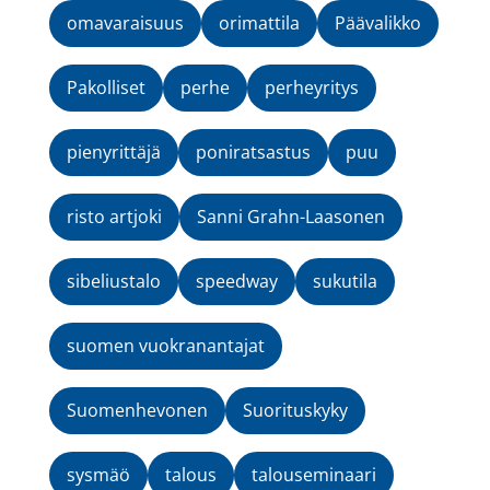
omavaraisuus
orimattila
Päävalikko
Pakolliset
perhe
perheyritys
pienyrittäjä
poniratsastus
puu
risto artjoki
Sanni Grahn-Laasonen
sibeliustalo
speedway
sukutila
suomen vuokranantajat
Suomenhevonen
Suorituskyky
sysmäö
talous
talouseminaari