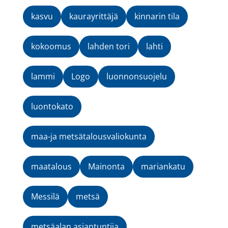
kasvu
kaurayrittäjä
kinnarin tila
kokoomus
lahden tori
lahti
lammi
Logo
luonnonsuojelu
luontokato
maa-ja metsätalousvaliokunta
maatalous
Mainonta
mariankatu
Messilä
metsä
metsäalan asiantuntija