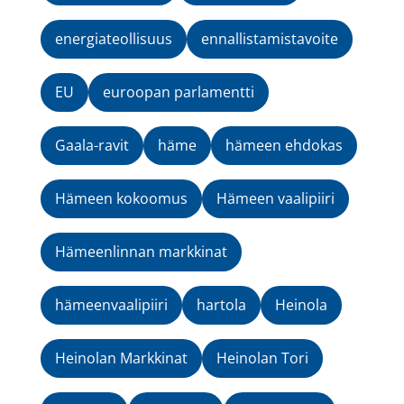
energiateollisuus
ennallistamistavoite
EU
euroopan parlamentti
Gaala-ravit
häme
hämeen ehdokas
Hämeen kokoomus
Hämeen vaalipiiri
Hämeenlinnan markkinat
hämeenvaalipiiri
hartola
Heinola
Heinolan Markkinat
Heinolan Tori