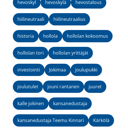
hevoskyl
hevoskylä
hevostalous
hiilineutraali
hiilineutraalius
historia
hollola
hollolan kokoomus
hollolan tori
hollolan yrittäjät
investointi
Jokimaa
joulupukki
joulutulet
jouni rantanen
juuret
kalle jokinen
kansanedustaja
kansanedustaja Teemu Kinnari
Kärkölä