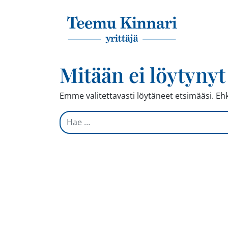
Päävalikko
Mitään ei löytynyt
Emme valitettavasti löytäneet etsimääsi. E
Hae: