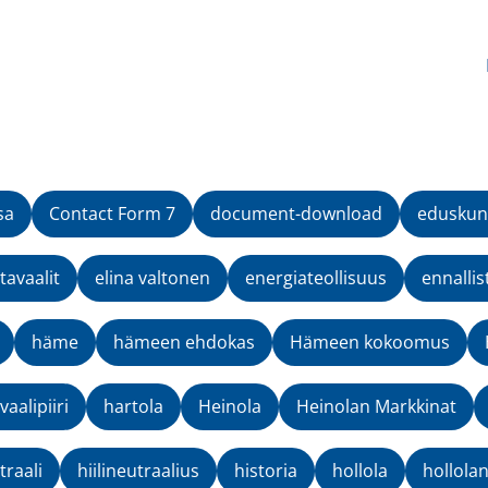
sa
Contact Form 7
document-download
eduskun
avaalit
elina valtonen
energiateollisuus
ennallis
häme
hämeen ehdokas
Hämeen kokoomus
aalipiiri
hartola
Heinola
Heinolan Markkinat
traali
hiilineutraalius
historia
hollola
hollola