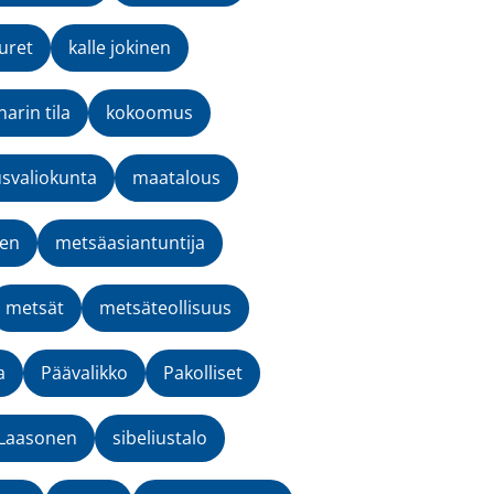
uret
kalle jokinen
narin tila
kokoomus
svaliokunta
maatalous
nen
metsäasiantuntija
metsät
metsäteollisuus
a
Päävalikko
Pakolliset
-Laasonen
sibeliustalo