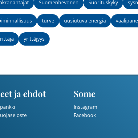
kranantajat
Suomenhevonen
Suorituskyky
sys
oiminnallisuus
turve
uusiutuva energia
vaalipane
rittäjä
yrittäjyys
eet ja ehdot
Some
pankki
Instagram
suojaseloste
Facebook