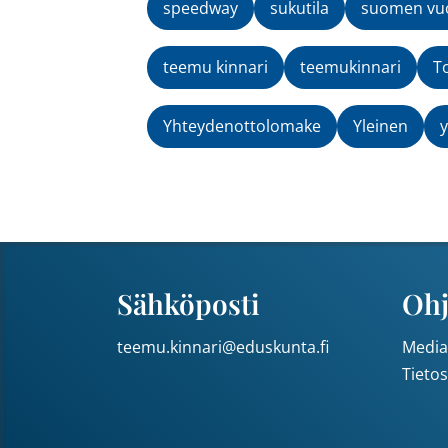
speedway
sukutila
suomen vuo
teemu kinnari
teemukinnari
T
Yhteydenottolomake
Yleinen
y
Sähköposti
Ohj
teemu.kinnari@eduskunta.fi
Media
Tieto