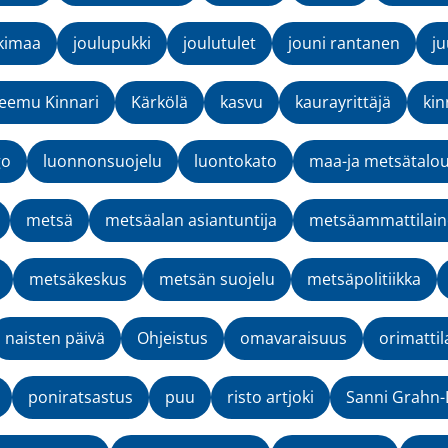
kimaa
joulupukki
joulutulet
jouni rantanen
ju
eemu Kinnari
Kärkölä
kasvu
kaurayrittäjä
kin
go
luonnonsuojelu
luontokato
maa-ja metsätalou
metsä
metsäalan asiantuntija
metsäammattilai
metsäkeskus
metsän suojelu
metsäpolitiikka
naisten päivä
Ohjeistus
omavaraisuus
orimattil
poniratsastus
puu
risto artjoki
Sanni Grahn