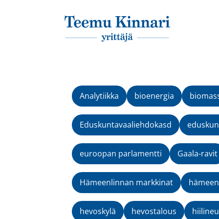
Päävalikko
Analytiikka
bioenergia
biomas
Eduskuntavaaliehdokasd
eduskunt
euroopan parlamentti
Gaala-ravit
Hämeenlinnan markkinat
hämeenv
hevoskylä
hevostalous
hiilineu