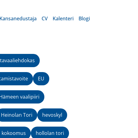
Kansanedustaja
CV
Kalenteri
Blogi
tavaaliehdokas
tamistavoite
EU
Hämeen vaalipiiri
Heinolan Tori
hevoskyl
n kokoomus
hollolan tori