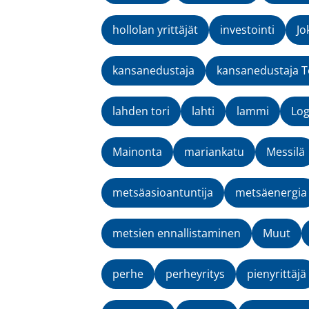
hollolan yrittäjät
investointi
Jo
kansanedustaja
kansanedustaja T
lahden tori
lahti
lammi
Lo
Mainonta
mariankatu
Messilä
metsäasioantuntija
metsäenergia
metsien ennallistaminen
Muut
perhe
perheyritys
pienyrittäjä