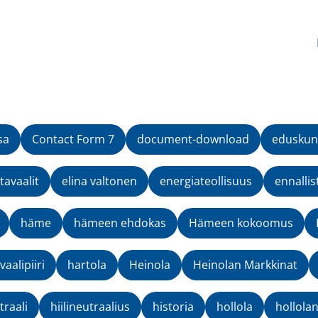
sa
Contact Form 7
document-download
eduskun
avaalit
elina valtonen
energiateollisuus
ennallis
häme
hämeen ehdokas
Hämeen kokoomus
aalipiiri
hartola
Heinola
Heinolan Markkinat
traali
hiilineutraalius
historia
hollola
hollola