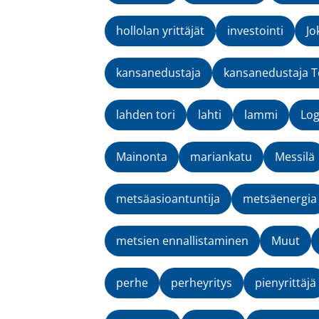
hollolan yrittäjät
investointi
Jo
kansanedustaja
kansanedustaja T
lahden tori
lahti
lammi
Lo
Mainonta
mariankatu
Messilä
metsäasioantuntija
metsäenergia
metsien ennallistaminen
Muut
perhe
perheyritys
pienyrittäjä