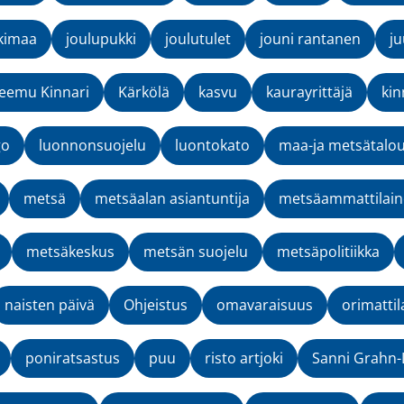
kimaa
joulupukki
joulutulet
jouni rantanen
ju
eemu Kinnari
Kärkölä
kasvu
kaurayrittäjä
kin
go
luonnonsuojelu
luontokato
maa-ja metsätalou
metsä
metsäalan asiantuntija
metsäammattilai
metsäkeskus
metsän suojelu
metsäpolitiikka
naisten päivä
Ohjeistus
omavaraisuus
orimattil
poniratsastus
puu
risto artjoki
Sanni Grahn