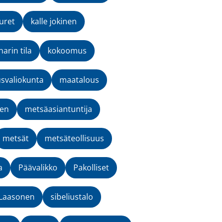
uret
kalle jokinen
narin tila
kokoomus
svaliokunta
maatalous
nen
metsäasiantuntija
metsät
metsäteollisuus
a
Päävalikko
Pakolliset
-Laasonen
sibeliustalo