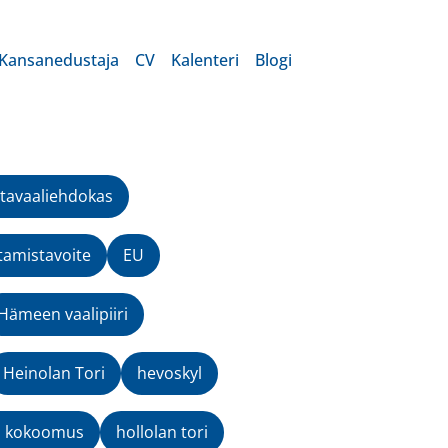
Kansanedustaja
CV
Kalenteri
Blogi
tavaaliehdokas
tamistavoite
EU
Hämeen vaalipiiri
Heinolan Tori
hevoskyl
n kokoomus
hollolan tori