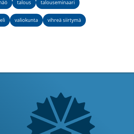
mäö
talous
talouseminaari
eli
valiokunta
vihreä siirtymä