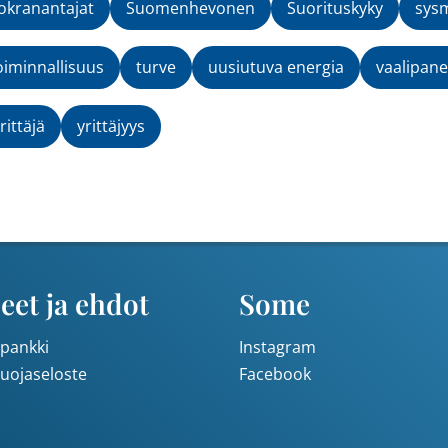
kranantajat
Suomenhevonen
Suorituskyky
sys
oiminnallisuus
turve
uusiutuva energia
vaalipane
rittäjä
yrittäjyys
eet ja ehdot
Some
pankki
Instagram
suojaseloste
Facebook