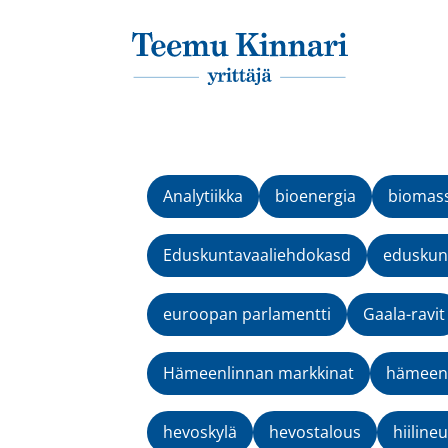
Päävalikko
Analytiikka
bioenergia
biomas
Eduskuntavaaliehdokasd
eduskunt
euroopan parlamentti
Gaala-ravit
Hämeenlinnan markkinat
hämeenv
hevoskylä
hevostalous
hiilineu