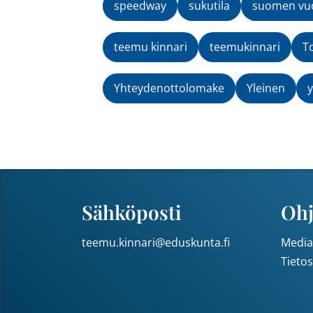
speedway
sukutila
suomen vuo
teemu kinnari
teemukinnari
T
Yhteydenottolomake
Yleinen
y
Sähköposti
Ohj
teemu.kinnari@eduskunta.fi
Media
Tieto