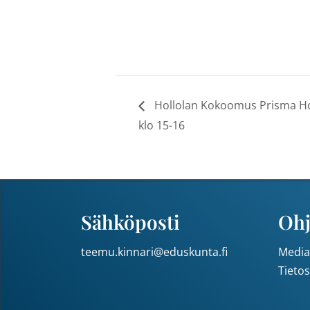
Hollolan Kokoomus Prisma Hol
klo 15-16
Sähköposti
Ohj
teemu.kinnari@eduskunta.fi
Media
Tieto