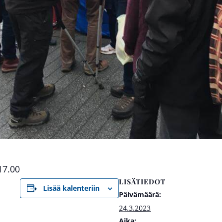
17.00
LISÄTIEDOT
Lisää kalenteriin
Päivämäärä:
24.3.2023
Aika: