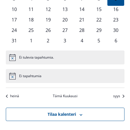
tapahtumat
tapahtumat
tapahtumat
tapahtumat
tapahtumat
tapahtumat
tapah
0
0
0
0
0
0
0
10
11
12
13
14
15
16
tapahtumat
tapahtumat
tapahtumat
tapahtumat
tapahtumat
tapahtumat
tapaht
0
0
0
0
0
0
0
17
18
19
20
21
22
23
tapahtumat
tapahtumat
tapahtumat
tapahtumat
tapahtumat
tapahtumat
tapaht
0
0
0
0
0
0
0
24
25
26
27
28
29
30
tapahtumat
tapahtumat
tapahtumat
tapahtumat
tapahtumat
tapahtumat
tapaht
0
0
0
0
0
0
0
31
1
2
3
4
5
6
tapahtumat
tapahtumat
tapahtumat
tapahtumat
tapahtumat
tapahtumat
tapaht
Ei tulevia tapahtumia.
Notice
Ei tapahtumia
Notice
heinä
Tämä Kuukausi
syys
Tilaa kalenteri