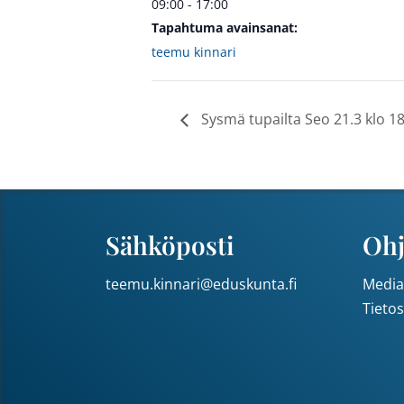
09:00 - 17:00
Tapahtuma avainsanat:
teemu kinnari
Sysmä tupailta Seo 21.3 klo 1
Sähköposti
Ohj
teemu.kinnari@eduskunta.fi
Media
Tieto