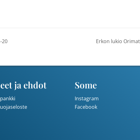
8-20
Erkon lukio Orimatt
eet ja ehdot
Some
pankki
Instagram
suojaseloste
Facebook