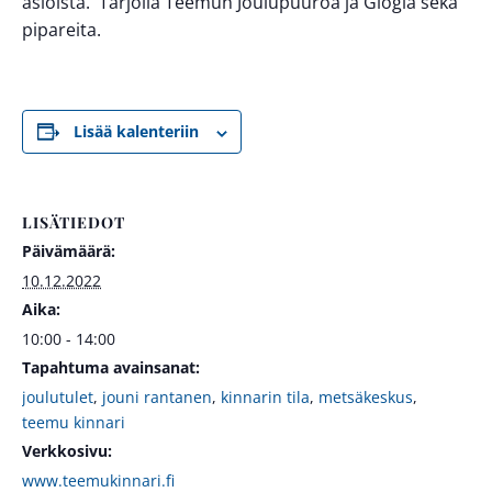
asioista. Tarjolla Teemun Joulupuuroa ja Glögiä sekä
pipareita.
Lisää kalenteriin
LISÄTIEDOT
Päivämäärä:
10.12.2022
Aika:
10:00 - 14:00
Tapahtuma avainsanat:
joulutulet
,
jouni rantanen
,
kinnarin tila
,
metsäkeskus
,
teemu kinnari
Verkkosivu:
www.teemukinnari.fi