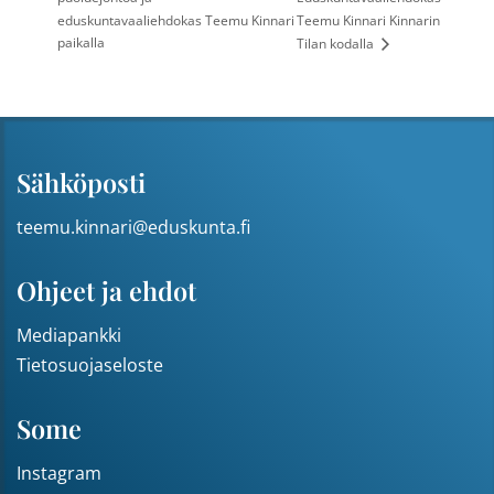
eduskuntavaaliehdokas Teemu Kinnari
Teemu Kinnari Kinnarin
paikalla
Tilan kodalla
Sähköposti
teemu.kinnari@eduskunta.fi
Ohjeet ja ehdot
Mediapankki
Tietosuojaseloste
Some
Instagram