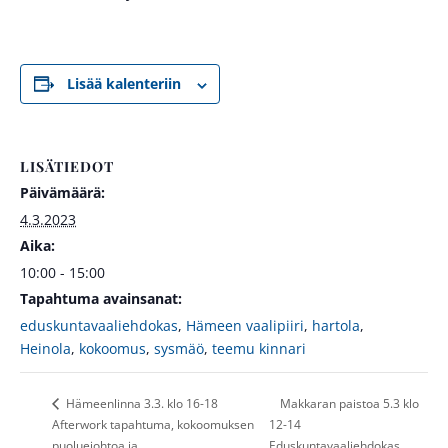
Lisää kalenteriin
LISÄTIEDOT
Päivämäärä:
4.3.2023
Aika:
10:00 - 15:00
Tapahtuma avainsanat:
eduskuntavaaliehdokas
,
Hämeen vaalipiiri
,
hartola
,
Heinola
,
kokoomus
,
sysmäö
,
teemu kinnari
Makkaran paistoa 5.3 klo
Hämeenlinna 3.3. klo 16-18
Afterwork tapahtuma, kokoomuksen
12-14
puoluejohtoa ja
Eduskuntavaaliehdokas