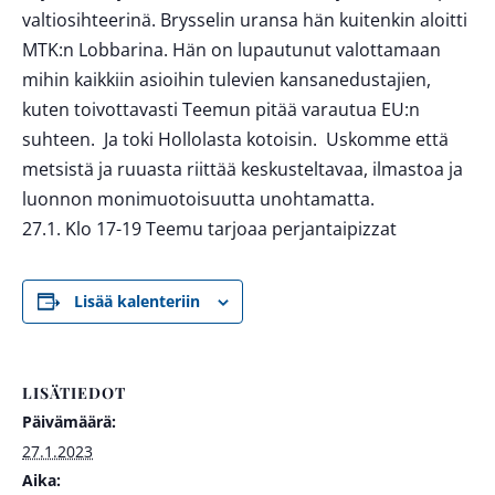
valtiosihteerinä. Brysselin uransa hän kuitenkin aloitti
MTK:n Lobbarina. Hän on lupautunut valottamaan
mihin kaikkiin asioihin tulevien kansanedustajien,
kuten toivottavasti Teemun pitää varautua EU:n
suhteen. Ja toki Hollolasta kotoisin. Uskomme että
metsistä ja ruuasta riittää keskusteltavaa, ilmastoa ja
luonnon monimuotoisuutta unohtamatta.
27.1. Klo 17-19 Teemu tarjoaa perjantaipizzat
Lisää kalenteriin
LISÄTIEDOT
Päivämäärä:
27.1.2023
Aika: