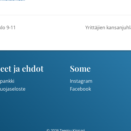
lo 9-11
Yrittäjien kansanju
eet ja ehdot
Some
pankki
Instagram
suojaseloste
Facebook
© 2026 Teemu Kinnari