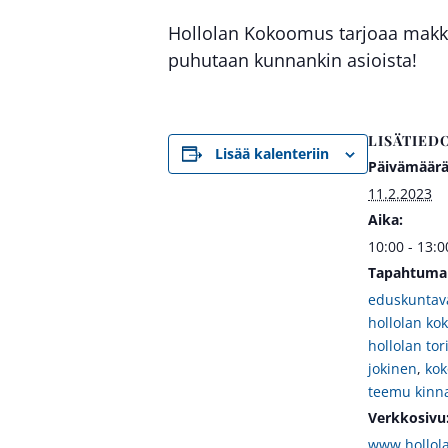
Hollolan Kokoomus tarjoaa makkar
puhutaan kunnankin asioista!
LISÄTIED
Lisää kalenteriin
Päivämäärä
11.2.2023
Aika:
10:00 - 13:0
Tapahtuma 
eduskuntava
hollolan k
hollolan tor
jokinen
,
ko
teemu kinna
Verkkosivu
www.hollol