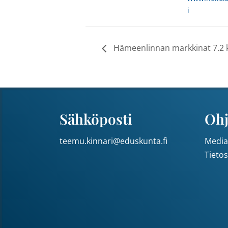
i
Hämeenlinnan markkinat 7.2 k
Sähköposti
Ohj
teemu.kinnari@eduskunta.fi
Media
Tieto