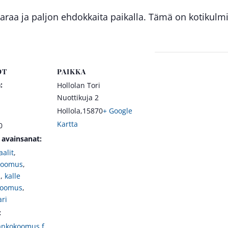
aa ja paljon ehdokkaita paikalla. Tämä on kotikulmill
OT
PAIKKA
:
Hollolan Tori
Nuottikuja 2
Hollola
,
15870
+ Google
Kartta
0
avainsanat:
alit
,
okoomus
,
i
,
kalle
koomus
,
ri
:
ankokoomus.f