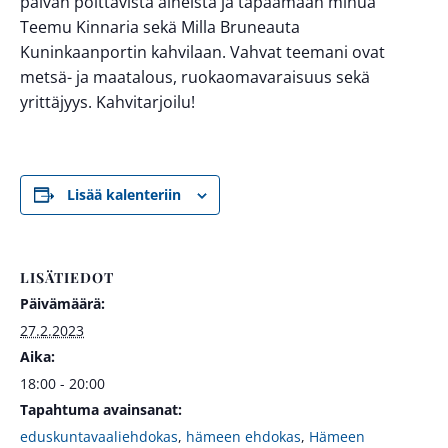
päivän polttavista aiheista ja tapaamaan minua
Teemu Kinnaria sekä Milla Bruneauta
Kuninkaanportin kahvilaan. Vahvat teemani ovat
metsä- ja maatalous, ruokaomavaraisuus sekä
yrittäjyys. Kahvitarjoilu!
Lisää kalenteriin
LISÄTIEDOT
Päivämäärä:
27.2.2023
Aika:
18:00 - 20:00
Tapahtuma avainsanat:
eduskuntavaaliehdokas
,
hämeen ehdokas
,
Hämeen