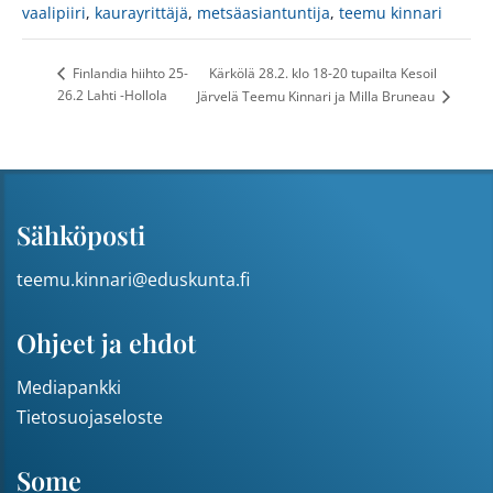
vaalipiiri
,
kaurayrittäjä
,
metsäasiantuntija
,
teemu kinnari
Kärkölä 28.2. klo 18-20 tupailta Kesoil
Finlandia hiihto 25-
26.2 Lahti -Hollola
Järvelä Teemu Kinnari ja Milla Bruneau
Sähköposti
teemu.kinnari@eduskunta.fi
Ohjeet ja ehdot
Mediapankki
Tietosuojaseloste
Some