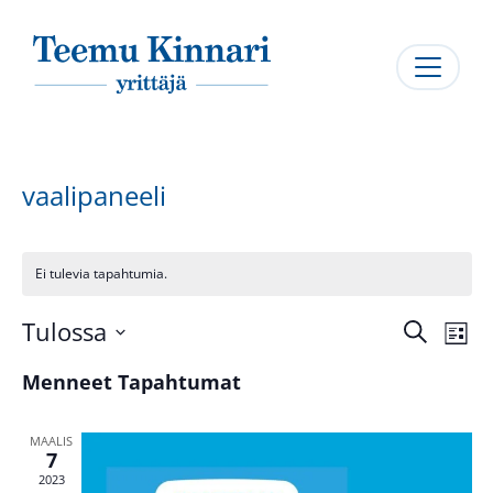
Päävalikko
vaalipaneeli
Ei tulevia tapahtumia.
Tapah
Ta
Tulossa
Hae
Lista
Vi
Searc
Valitse
Nav
Menneet Tapahtumat
and
päivämäärä.
Views
MAALIS
Naviga
7
2023